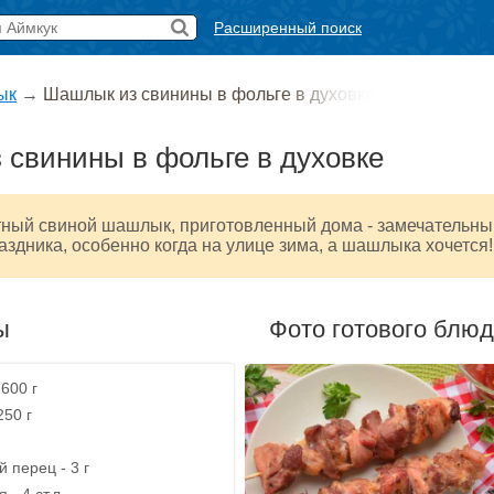
Расширенный поиск
ык
→
Шашлык из свинины в фольге в духовке
свинины в фольге в духовке
ный свиной шашлык, приготовленный дома - замечательны
аздника, особенно когда на улице зима, а шашлыка хочется!
ы
Фото готового блю
600 г
250 г
 перец - 3 г
- 4 ст.л.