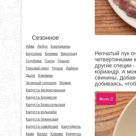
Сезонное
Айва
Арбуз
Баклажаны
Репчатый лук о
Брусника
Брюква
Виноград
четвертинками 
Голубика
Горох
Гранат
другие специи 
Грецкий орех
Груша
Дайкон
кориандр. А мо
Дыня
Ежевика
свинины. Добав
Зеленый горошек
Инжир
добиваясь, чтоб
Капуста белокочанная
Капуста Брокколи
Фото 2
Капуста Брюссельская
Капуста кольраби
Капуста пекинская
Капуста савойская
Картофель
Киви
Кизил
Клюква
Кукуруза