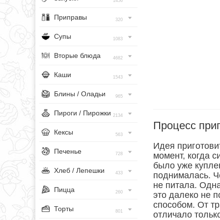
1456
Приправы
320
Супы
1083
Вторые блюда
4682
Каши
1543
Блины / Оладьи
965
Пироги / Пирожки
2134
Процесс при
Кексы
563
Идея приготови
Печенье
момент, когда 
728
было уже купле
Хлеб / Лепешки
433
поднималась. Ч
не питала. Одн
Пицца
260
это далеко не 
способом. От т
Торты
801
отличало только