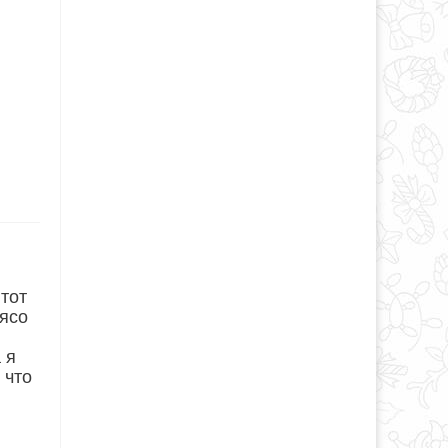
тот
мясо
 я
 что