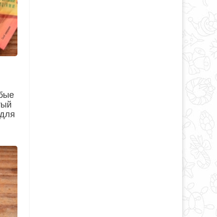
юбые
тый
 для