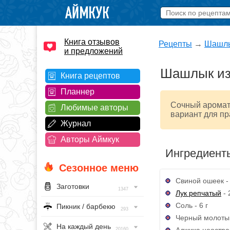
Книга отзывов
Рецепты
→
Шашл
и предложений
Шашлык из 
Книга рецептов
Планнер
Сочный аромат
Любимые авторы
вариант для пр
Журнал
Авторы Аймкук
Ингредиент
Сезонное меню
Свиной ошеек - 
Заготовки
1347
Лук репчатый
- 
Соль - 6 г
Пикник / барбекю
293
Черный молотый
На каждый день
Аджика неострая 
20160