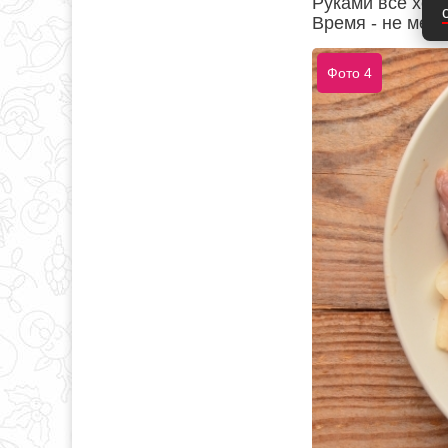
Руками все хор
Время - не мень
Фото 4