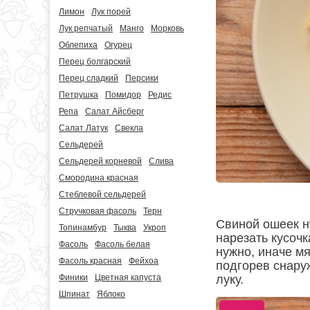
Лимон
Лук порей
Лук репчатый
Манго
Морковь
Облепиха
Огурец
Перец болгарский
Перец сладкий
Персики
Петрушка
Помидор
Редис
Репа
Салат Айсберг
Салат Латук
Свекла
Сельдерей
Сельдерей корневой
Слива
Смородина красная
Стеблевой сельдерей
Стручковая фасоль
Терн
Свиной ошеек н
Топинамбур
Тыква
Укроп
нарезать кусочк
Фасоль
Фасоль белая
нужно, иначе мя
Фасоль красная
Фейхоа
подгорев снаруж
луку.
Финики
Цветная капуста
Шпинат
Яблоко