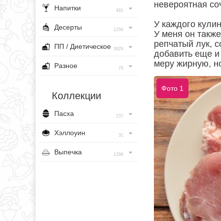
невероятная со
Напитки
491
У каждого кули
Десерты
1256
У меня он также
репчатый лук, с
ПП / Диетическое
3929
добавить еще и
меру жирную, но
Разное
76
Фото 1
Коллекции
Пасха
237
Хэллоуин
31
Выпечка
1296