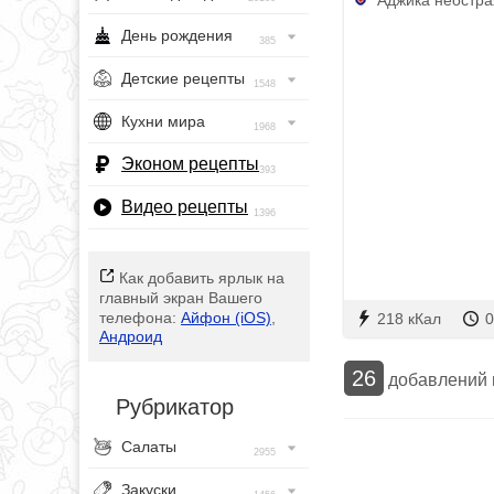
День рождения
385
Детские рецепты
1548
Кухни мира
1968
Эконом рецепты
393
Видео рецепты
1396
Как добавить ярлык на
главный экран Вашего
телефона:
Айфон (iOS)
,
218 кКал
0
Андроид
26
добавлений
Рубрикатор
Салаты
2955
Закуски