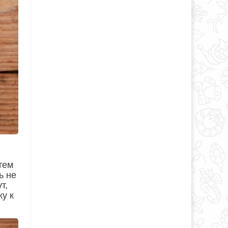
тем
ь не
т,
ку к