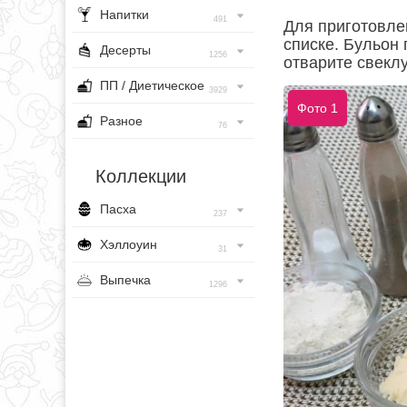
Напитки
491
Для приготовле
списке. Бульон 
Десерты
1256
отварите свеклу
ПП / Диетическое
3929
Фото 1
Разное
76
Коллекции
Пасха
237
Хэллоуин
31
Выпечка
1296