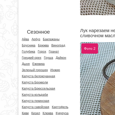
Лук нарезаем н
Сезонное
сливочном масл
Айва
Арбуз
Баклажаны
Брусника
Брюква
Виноград
Фото 2
Голубика
Горох
Гранат
Грецкий орех
Груша
Дайкон
Дыня
Ежевика
Зеленый горошек
Инжир
Капуста белокочанная
Капуста Брокколи
Капуста Брюссельская
Капуста кольраби
Капуста пекинская
Капуста савойская
Картофель
Киви
Кизил
Клюква
Кукуруза