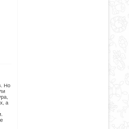
. Но
ли
ура,
х, а
.
ке