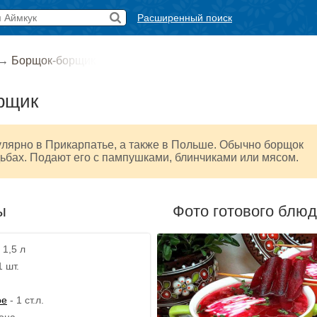
Расширенный поиск
→
Борщок-борщик
рщик
лярно в Прикарпатье, а также в Польше. Обычно борщок
ьбах. Подают его с пампушками, блинчиками или мясом.
ы
Фото готового блю
 1,5 л
1 шт.
ое
- 1 ст.л.
тона