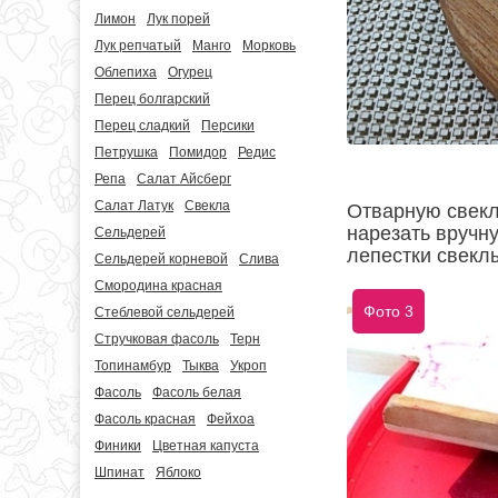
Лимон
Лук порей
Лук репчатый
Манго
Морковь
Облепиха
Огурец
Перец болгарский
Перец сладкий
Персики
Петрушка
Помидор
Редис
Репа
Салат Айсберг
Салат Латук
Свекла
Отварную свекл
нарезать вручн
Сельдерей
лепестки свеклы
Сельдерей корневой
Слива
Смородина красная
Фото 3
Стеблевой сельдерей
Стручковая фасоль
Терн
Топинамбур
Тыква
Укроп
Фасоль
Фасоль белая
Фасоль красная
Фейхоа
Финики
Цветная капуста
Шпинат
Яблоко