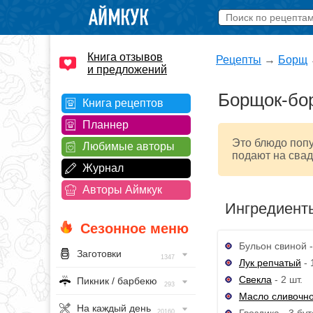
Книга отзывов
Рецепты
→
Борщ
и предложений
Борщок-бо
Книга рецептов
Планнер
Это блюдо попу
Любимые авторы
подают на свад
Журнал
Авторы Аймкук
Ингредиент
Сезонное меню
Бульон свиной -
Заготовки
1347
Лук репчатый
- 
Свекла
- 2 шт.
Пикник / барбекю
293
Масло сливочн
На каждый день
Гвоздика - 3 бу
20160