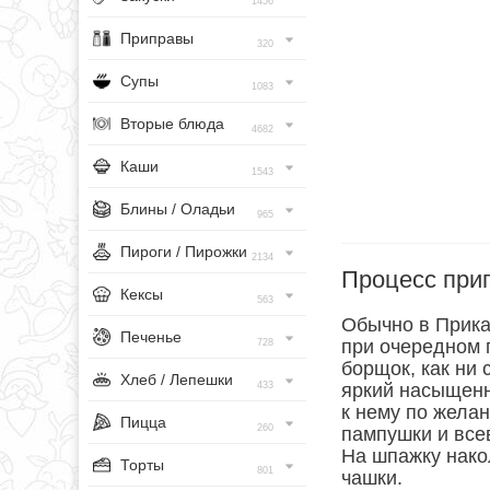
1456
Приправы
320
Супы
1083
Вторые блюда
4682
Каши
1543
Блины / Оладьи
965
Пироги / Пирожки
2134
Процесс при
Кексы
563
Обычно в Прика
Печенье
при очередном 
728
борщок, как ни 
Хлеб / Лепешки
433
яркий насыщенн
к нему по желан
Пицца
260
пампушки и все
На шпажку нако
Торты
801
чашки.