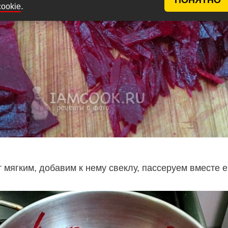
.
cookie
т мягким, добавим к нему свеклу, пассеруем вместе 