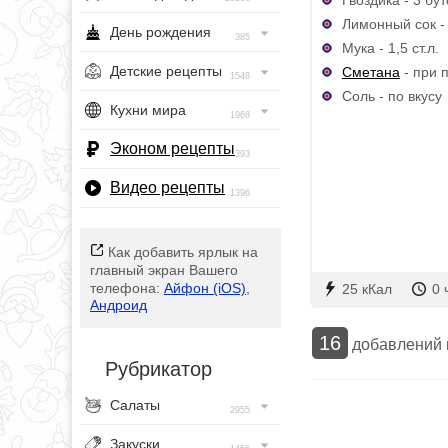
Лимонный сок - 1
День рождения
385
Мука - 1,5 ст.л.
Детские рецепты
Сметана
- при 
1548
Соль - по вкусу
Кухни мира
1968
Эконом рецепты
393
Видео рецепты
1396
Как добавить ярлык на
главный экран Вашего
телефона:
Айфон (iOS)
,
25 кКал
0 
Андроид
16
добавлений
Рубрикатор
Салаты
2955
Закуски