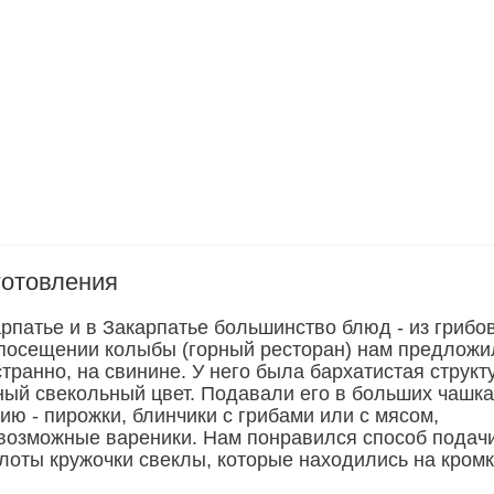
готовления
рпатье и в Закарпатье большинство блюд - из грибов
посещении колыбы (горный ресторан) нам предложи
странно, на свинине. У него была бархатистая структ
ый свекольный цвет. Подавали его в больших чашка
ию - пирожки, блинчики с грибами или с мясом,
возможные вареники. Нам понравился способ подачи
лоты кружочки свеклы, которые находились на кром