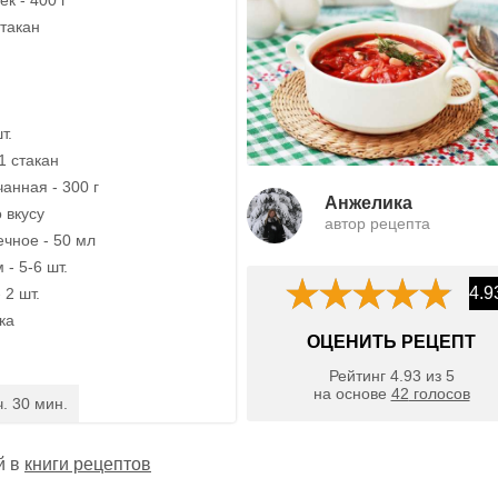
стакан
т.
1 стакан
анная - 300 г
Анжелика
о вкусу
автор рецепта
чное - 50 мл
- 5-6 шт.
4.9
 2 шт.
ка
ОЦЕНИТЬ РЕЦЕПТ
Рейтинг
4.93
из
5
на основе
42
голосов
ч. 30 мин.
й в
книги рецептов