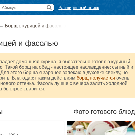
Расширенный поиск
→
Борщ с курицей и фасолью
рицей и фасолью
падает домашняя курица, я обязательно готовлю куриный
. Такой борщ на обед - настоящее наслаждение: сытный и
 Для этого борща я заранее запекаю в духовке свеклу, но
рить. Благодаря таким действиям
борщ получается
очень
нового оттенка. Фасоль лучше с вечера залить холодной
на быстрее сварится.
ы
Фото готового блю
к - 400 г