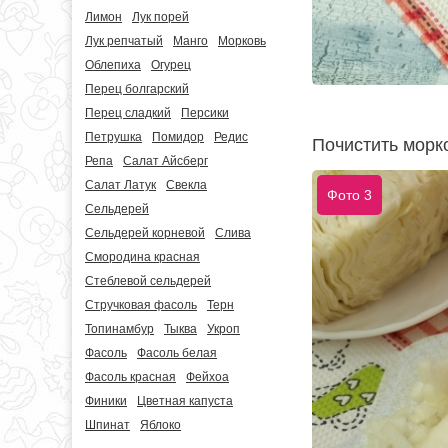
Лимон
Лук порей
Лук репчатый
Манго
Морковь
Облепиха
Огурец
Перец болгарский
Перец сладкий
Персики
Петрушка
Помидор
Редис
Почистить морко
Репа
Салат Айсберг
Салат Латук
Свекла
Фото 3
Сельдерей
Сельдерей корневой
Слива
Смородина красная
Стеблевой сельдерей
Стручковая фасоль
Терн
Топинамбур
Тыква
Укроп
Фасоль
Фасоль белая
Фасоль красная
Фейхоа
Финики
Цветная капуста
Шпинат
Яблоко