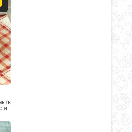
мыть
сти