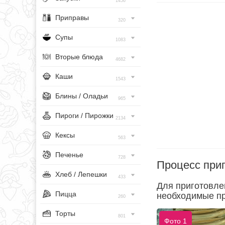
1456
Приправы
320
Супы
1083
Вторые блюда
4682
Каши
1543
Блины / Оладьи
965
Пироги / Пирожки
2134
Кексы
563
Печенье
728
Процесс при
Хлеб / Лепешки
433
Для приготовле
Пицца
необходимые пр
260
Торты
801
Фото 1