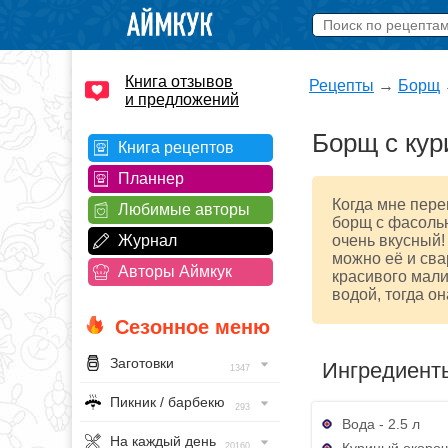
Книга отзывов
Рецепты
→
Борщ
и предложений
Борщ с ку
Книга рецептов
Планнер
Когда мне пере
Любимые авторы
борщ с фасолью
Журнал
очень вкусный!
можно её и сва
Авторы Аймкук
красивого мали
водой, тогда о
Сезонное меню
Заготовки
Ингредиент
1347
Пикник / барбекю
293
Вода - 2.5 л
На каждый день
Куриный окороче
20160