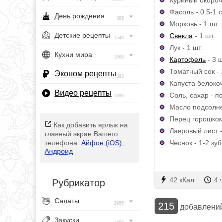
Фасоль - 0.5-1 
День рождения
385
Морковь - 1 шт.
Детские рецепты
Свекла
- 1 шт.
1548
Лук - 1 шт.
Кухни мира
1968
Картофель
- 3 ш
Томатный сок - 
Эконом рецепты
393
Капуста белокоч
Видео рецепты
Соль, сахар - п
1396
Масло подсолне
Перец горошком 
Как добавить ярлык на
Лавровый лист -
главный экран Вашего
Чеснок - 1-2 зуб
телефона:
Айфон (iOS)
,
Андроид
42 кКал
4 
Рубрикатор
Салаты
215
2955
добавлени
Закуски