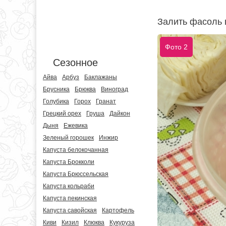
Залить фасоль 
Фото 2
Сезонное
Айва
Арбуз
Баклажаны
Брусника
Брюква
Виноград
Голубика
Горох
Гранат
Грецкий орех
Груша
Дайкон
Дыня
Ежевика
Зеленый горошек
Инжир
Капуста белокочанная
Капуста Брокколи
Капуста Брюссельская
Капуста кольраби
Капуста пекинская
Капуста савойская
Картофель
Киви
Кизил
Клюква
Кукуруза