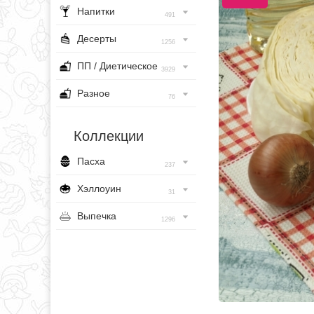
Напитки
491
Десерты
1256
ПП / Диетическое
3929
Разное
76
Коллекции
Пасха
237
Хэллоуин
31
Выпечка
1296