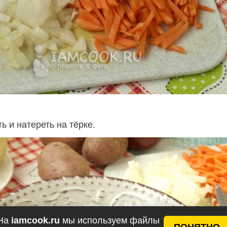
ь и натереть на тёрке.
На
iamcook.ru
мы используем файлы
ПОНЯТНО