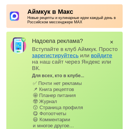
Аймкук в Макс
Новые рецепты и кулинарные идеи каждый день в
Российском мессенджере MAX
Надоела реклама?
✕
Вступайте в клуб Аймкук. Просто
зарегистируйтесь
или
войдите
на наш сайт через Яндекс или
ВК.
Для всех, кто в клубе...
✅ Почти нет рекламы
📌 Книга рецептов
🤩 Планер питания
🤓 Журнал
😗 Страница профиля
😋 Фотоотчеты
😃 Комментарии
и многое другое…