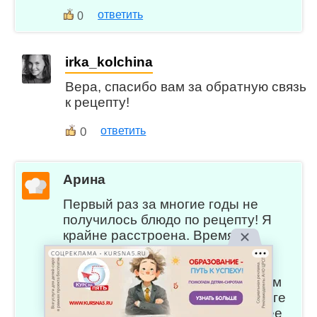
ответить
0
irka_kolchina
Вера, спасибо вам за обратную связь
к рецепту!
0
ответить
Арина
Первый раз за многие годы не
получилось блюдо по рецепту! Я
крайне расстроена. Время и
отличные ягоды потрачены зря.
СОЦРЕКЛАМА • KURSNA5.RU
(((не говоря об остальных
продуктах. В общем, пирог толком
не поднялся, весь прилип к фольге
(не увидела строчку про то, что ее