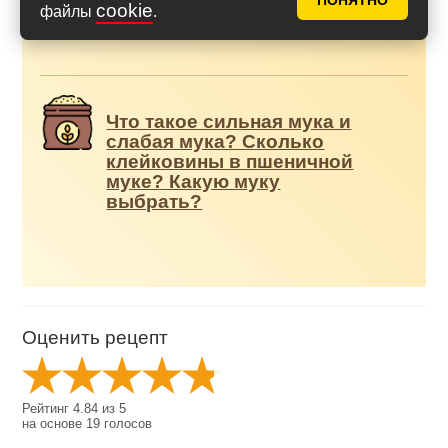
ПОНЯТНО
Рецепт разрыхлителя без
cookie
файлы
.
глютена
Что такое сильная мука и
слабая мука? Сколько
клейковины в пшеничной
муке? Какую муку
выбрать?
Оценить рецепт
Рейтинг
4.84
из
5
на основе
19
голосов