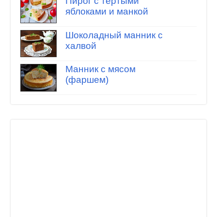
Пирог с тертыми
яблоками и манкой
Шоколадный манник с
халвой
Манник с мясом
(фаршем)