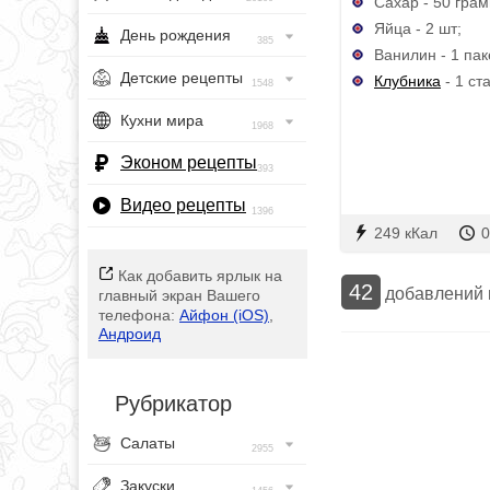
Сахар - 50 грам
Яйца - 2 шт;
День рождения
385
Ванилин - 1 пак
Детские рецепты
Клубника
- 1 ст
1548
Кухни мира
1968
Эконом рецепты
393
Видео рецепты
1396
249 кКал
0
Как добавить ярлык на
42
добавлений
главный экран Вашего
телефона:
Айфон (iOS)
,
Андроид
Рубрикатор
Салаты
2955
Закуски