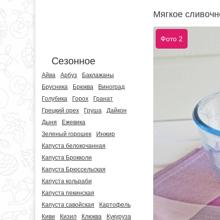
Мягкое сливочн
Фото 2
Сезонное
Айва
Арбуз
Баклажаны
Брусника
Брюква
Виноград
Голубика
Горох
Гранат
Грецкий орех
Груша
Дайкон
Дыня
Ежевика
Зеленый горошек
Инжир
Капуста белокочанная
Капуста Брокколи
Капуста Брюссельская
Капуста кольраби
Капуста пекинская
Капуста савойская
Картофель
Киви
Кизил
Клюква
Кукуруза