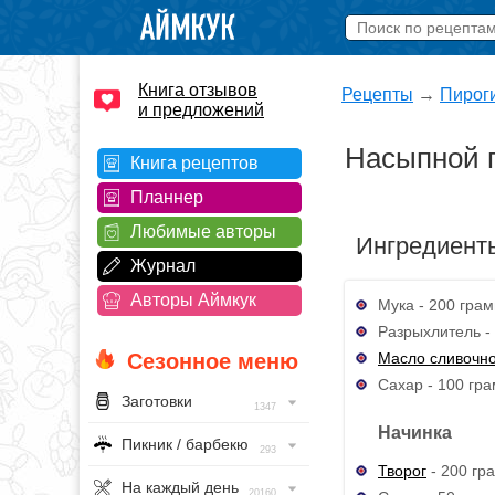
Книга отзывов
Рецепты
→
Пирог
и предложений
Насыпной п
Книга рецептов
Планнер
Любимые авторы
Ингредиент
Журнал
Авторы Аймкук
Мука - 200 грам
Разрыхлитель - 
Масло сливочн
Сезонное меню
Сахар - 100 гра
Заготовки
1347
Начинка
Пикник / барбекю
293
Творог
- 200 гр
На каждый день
20160