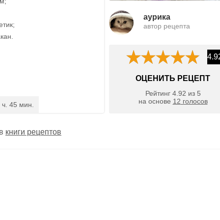
м;
aурика
етик;
автор рецепта
акан.
4.9
ОЦЕНИТЬ РЕЦЕПТ
Рейтинг
4.92
из
5
на основе
12
голосов
 ч. 45 мин.
 в
книги рецептов