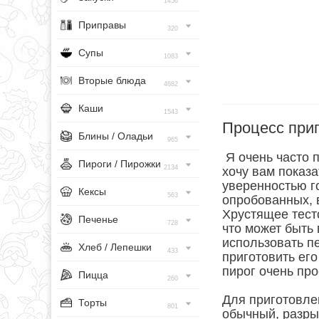
1456
Приправы
320
Супы
1083
Вторые блюда
4682
Каши
1543
Процесс при
Блины / Оладьи
965
Я очень часто п
Пироги / Пирожки
2134
хочу вам показа
уверенностью г
Кексы
563
опробованных, 
Хрустящее тест
Печенье
728
что может быть
использовать пе
Хлеб / Лепешки
433
приготовить его
пирог очень про
Пицца
260
Для приготовлен
Торты
801
обычный, разры