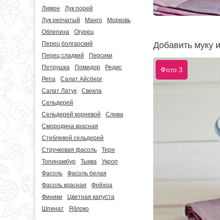
Лимон
Лук порей
Лук репчатый
Манго
Морковь
Облепиха
Огурец
Добавить муку и
Перец болгарский
Перец сладкий
Персики
Петрушка
Помидор
Редис
Фото 3
Репа
Салат Айсберг
Салат Латук
Свекла
Сельдерей
Сельдерей корневой
Слива
Смородина красная
Стеблевой сельдерей
Стручковая фасоль
Терн
Топинамбур
Тыква
Укроп
Фасоль
Фасоль белая
Фасоль красная
Фейхоа
Финики
Цветная капуста
Шпинат
Яблоко