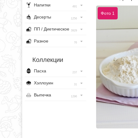
Напитки
491
Фото 1
Десерты
1256
ПП / Диетическое
3929
Разное
76
Коллекции
Пасха
237
Хэллоуин
31
Выпечка
1296