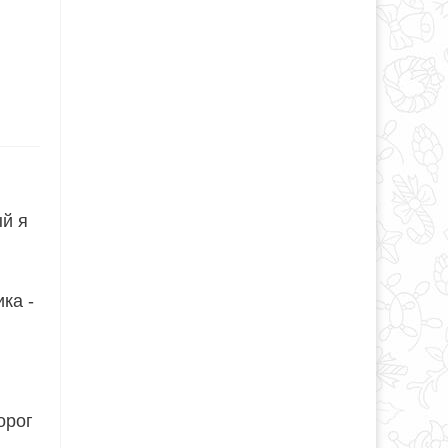
ый я
ка -
орог