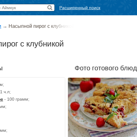
Расширенный поиск
и
→
Насыпной пирог с клубникой
ирог с клубникой
ы
Фото готового блю
м;
1 ч.л;
ое
- 100 грамм;
мм;
амм;