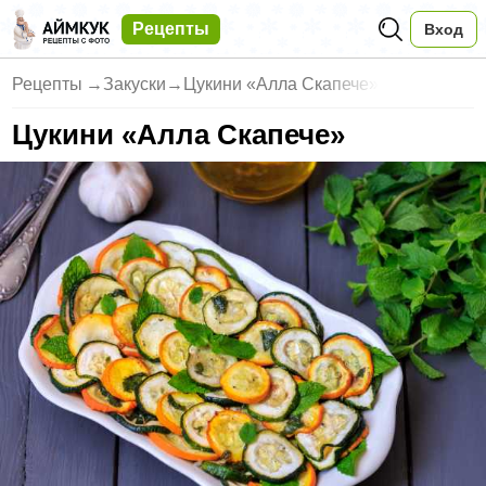
Рецепты
Вход
Рецепты
→
Закуски
→
Цукини «Алла Скапече»
Цукини «Алла Скапече»