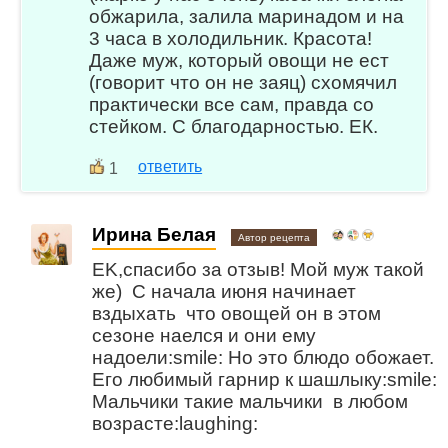
обжарила, залила маринадом и на
3 часа в холодильник. Красота!
Даже муж, который овощи не ест
(говорит что он не заяц) схомячил
практически все сам, правда со
стейком. С благодарностью. ЕК.
ответить
1
Ирина Белая
Автор рецепта
EK,спасибо за отзыв! Мой муж такой
же) С начала июня начинает
вздыхать что овощей он в этом
сезоне наелся и они ему
надоели:smile: Но это блюдо обожает.
Его любимый гарнир к шашлыку:smile:
Мальчики такие мальчики в любом
возрасте:laughing: