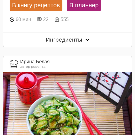
В книгу рецептов
В планнер
60 мин
22
555
Ингредиенты
Ирина Белая
автор рецепта