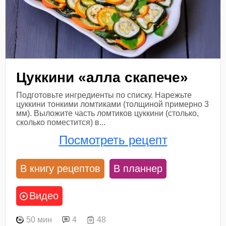
Цуккини «алла скапече»
Подготовьте ингредиенты по списку. Нарежьте
цуккини тонкими ломтиками (толщиной примерно 3
мм). Выложите часть ломтиков цуккини (столько,
сколько поместится) в...
Посмотреть рецепт
В книгу рецептов
В планнер
Видео
50 мин
4
48