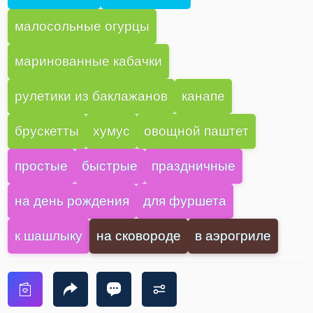
малосольные огурцы
маринованные кабачки
рулетики из баклажанов
канапе
брускетты
хумус
овощной паштет
простые
быстрые
праздничные
на день рождения
для фуршета
к шашлыку
на сковороде
в аэрогриле