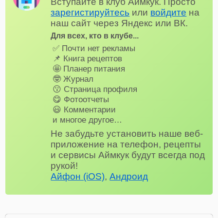
Вступайте в клуб Аймкук. Просто
зарегистируйтесь
или
войдите
на
наш сайт через Яндекс или ВК.
Для всех, кто в клубе...
✅ Почти нет рекламы
📌 Книга рецептов
🤩 Планер питания
🤓 Журнал
😗 Страница профиля
😋 Фотоотчеты
😃 Комментарии
и многое другое…
Не забудьте установить наше веб-
приложение на телефон, рецепты
и сервисы Аймкук будут всегда под
рукой!
Айфон (iOS)
,
Андроид