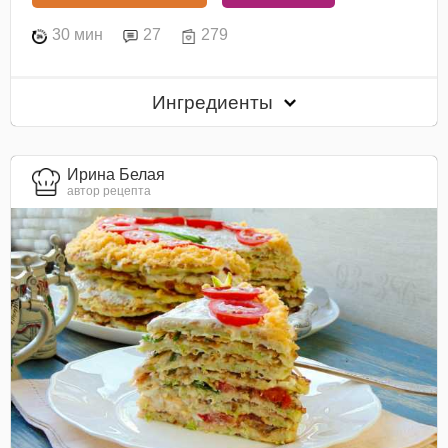
30 мин
27
279
Ингредиенты
Ирина Белая
автор рецепта