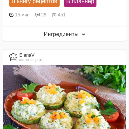
В книгу рецептов
В планнер
15 мин
28
451
Ингредиенты
ElenaV
автор рецепта