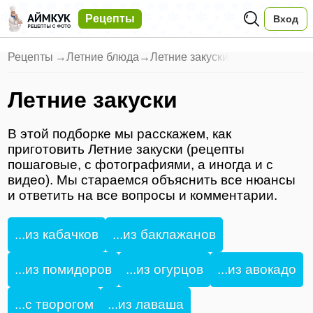
Рецепты
Вход
Рецепты
→
Летние блюда
→
Летние закуски
Летние закуски
В этой подборке мы расскажем, как
приготовить Летние закуски (рецепты
пошаговые, с фотографиями, а иногда и с
видео). Мы стараемся объяснить все нюансы
и ответить на все вопросы и комментарии.
...из кабачков
...из баклажанов
...из помидоров
...из огурцов
...из авокадо
...с творогом
...из лаваша