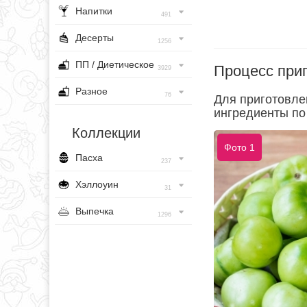
Напитки
491
Десерты
1256
ПП / Диетическое
Процесс при
3929
Разное
76
Для приготовле
ингредиенты по 
Коллекции
Фото 1
Пасха
237
Хэллоуин
31
Выпечка
1296