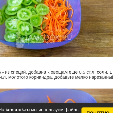
» из специй, добавив к овощам еще 0.5 ст.л. соли, 1
2 ч.л. молотого кориандра. Добавьте мелко нарезанны
На
iamcook.ru
мы используем файлы
ПОНЯТНО