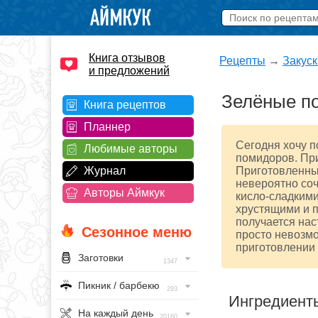
Книга отзывов
Рецепты
→
Закуск
и предложений
Зелёные п
Книга рецептов
Планнер
Сегодня хочу п
Любимые авторы
помидоров. Пр
Журнал
Приготовленны
невероятно соч
Авторы Аймкук
кисло-сладкими
хрустящими и п
получается наст
Сезонное меню
просто невозмо
приготовлении 
Заготовки
1347
Пикник / барбекю
293
Ингредиент
На каждый день
20160