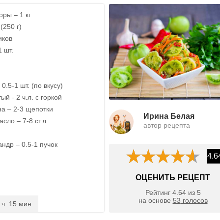
ры – 1 кг
(250 г)
иков
1 шт.
0.5-1 шт. (по вкусу)
й - 2 ч.л. с горкой
а – 2-3 щепотки
Ирина Белая
сло – 7-8 ст.л.
автор рецепта
ндр – 0.5-1 пучок
4.6
ОЦЕНИТЬ РЕЦЕПТ
Рейтинг
4.64
из
5
на основе
53
голосов
 ч. 15 мин.