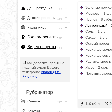
Зеленые помидо
День рождения
385
Морковь – 1 шт. 
Детские рецепты
Чеснок – 8 зубч
1548
Лук репчатый
- 
Кухни мира
1968
Соль – 1 ст.л.
Эконом рецепты
Сахар – 2 ст.л.
393
Острый перец – 
Видео рецепты
1396
Кориандр молоты
Кориандр семен
Растительное ма
Как добавить ярлык на
Уксус – 2 ст.л.
главный экран Вашего
телефона:
Айфон (iOS)
,
Петрушка /кориа
Андроид
Рубрикатор
Салаты
2955
110 кКал
0
Закуски