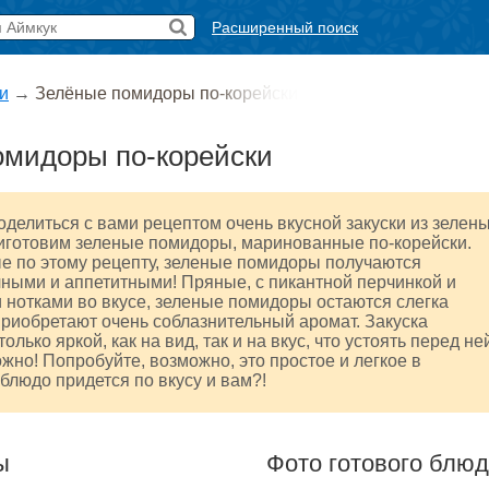
Расширенный поиск
и
→
Зелёные помидоры по-корейски
омидоры по-корейски
оделиться с вами рецептом очень вкусной закуски из зелен
иготовим зеленые помидоры, маринованные по-корейски.
е по этому рецепту, зеленые помидоры получаются
ными и аппетитными! Пряные, с пикантной перчинкой и
 нотками во вкусе, зеленые помидоры остаются слегка
риобретают очень соблазнительный аромат. Закуска
олько яркой, как на вид, так и на вкус, что устоять перед не
жно! Попробуйте, возможно, это простое и легкое в
блюдо придется по вкусу и вам?!
ы
Фото готового блю