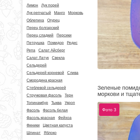
Лимон
Лук порей
Лук репчатый
Манго
Морковь
Облепиха
Огурец
Перец болгарский
Перец сладкий
Персики
Петрушка
Помидор
Редис
Репа
Салат Айсберг
Салат Латук
Свекла
Сельдерей
Сельдерей корневой
Слива
Смородина красная
Зеленые помидо
Стеблевой сельдерей
моркови и тщат
Стручковая фасоль
Терн
Топинамбур
Тыква
Укроп
Фото 3
Фасоль
Фасоль белая
Фасоль красная
Фейхоа
Финики
Цветная капуста
Шпинат
Яблоко