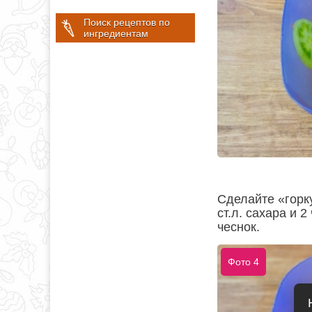
Поиск рецептов по
ингредиентам
Сделайте «горку
ст.л. сахара и 
чеснок.
Фото 4