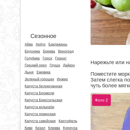
Сезонное
Айва
Арбуз
Баклажаны
Брусника
Брюква
Виноград
Голубика
Горох
Гранат
Нарежьте или н
Грецкий орех
Груша
Дайкон
Дыня
Ежевика
Поместите морков
Затем слегка по
Зеленый горошек
Инжир
чуть более мягк
Капуста белокочанная
Капуста Брокколи
Фото 2
Капуста Брюссельская
Капуста кольраби
Капуста пекинская
Капуста савойская
Картофель
Киви
Кизил
Клюква
Кукуруза