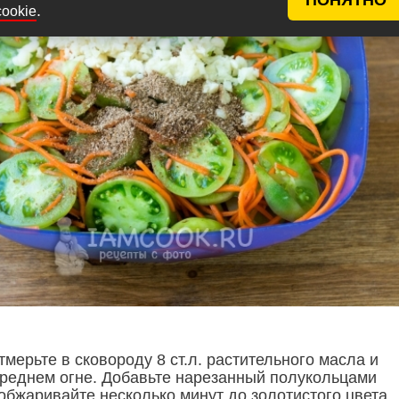
.
cookie
тмерьте в сковороду 8 ст.л. растительного масла и
среднем огне. Добавьте нарезанный полукольцами
обжаривайте несколько минут до золотистого цвета.