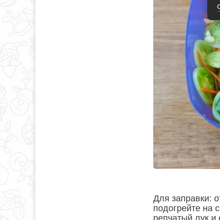
Для заправки: о
подогрейте на 
репчатый лук и 