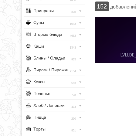
1456
152
добавлени
Приправы
320
Супы
1083
Вторые блюда
4682
Каши
1543
Блины / Оладьи
965
Пироги / Пирожки
2134
Кексы
563
Печенье
728
Хлеб / Лепешки
433
Пицца
260
Торты
801