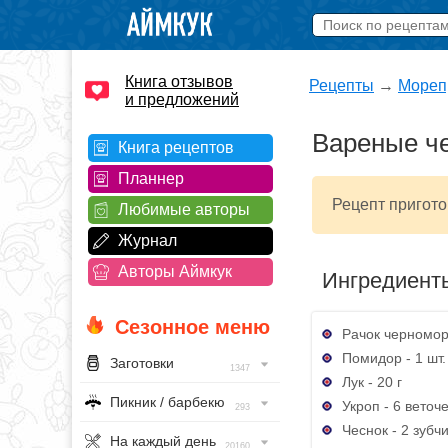
Книга отзывов
Рецепты
→
Мореп
и предложений
Вареные ч
Книга рецептов
Планнер
Рецепт пригото
Любимые авторы
Журнал
Авторы Аймкук
Ингредиент
Сезонное меню
Рачок черноморс
Помидор - 1 шт.
Заготовки
1347
Лук - 20 г
Пикник / барбекю
Укроп - 6 веточ
293
Чеснок - 2 зубч
На каждый день
20160