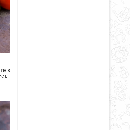
те в
ст,