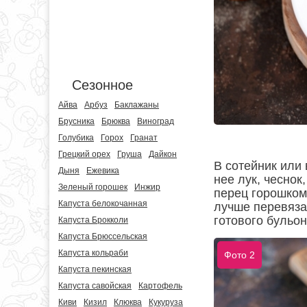
Сезонное
Айва
Арбуз
Баклажаны
Брусника
Брюква
Виноград
Голубика
Горох
Гранат
Грецкий орех
Груша
Дайкон
В сотейник или
Дыня
Ежевика
нее лук, чеснок
Зеленый горошек
Инжир
перец горошком 
Капуста белокочанная
лучше перевязат
готового бульон
Капуста Брокколи
Капуста Брюссельская
Капуста кольраби
Фото 2
Капуста пекинская
Капуста савойская
Картофель
Киви
Кизил
Клюква
Кукуруза