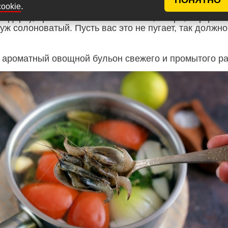
.
cookie
кипел, попробуйте его на вкус, он будет немного
мидора), ароматный за счет чеснока, лавра, перцев и
 уж солоноватый. Пусть вас это не пугает, так должно
ароматный овощной бульон свежего и промытого ра