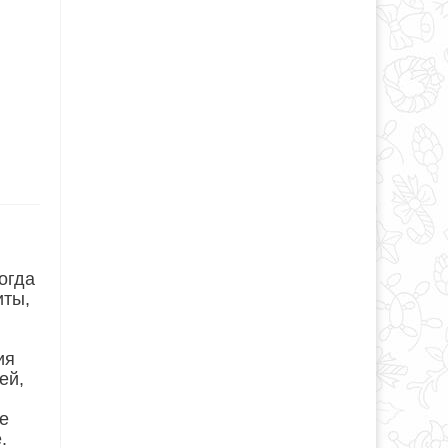
огда
иты,
ия
ей,
е
.