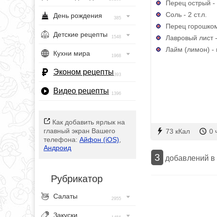
Перец острый - 
Соль - 2 ст.л.
День рождения
385
Перец горошком 
Детские рецепты
Лавровый лист -
1548
Лайм (лимон) - 
Кухни мира
1968
Эконом рецепты
393
Видео рецепты
1396
Как добавить ярлык на
главный экран Вашего
73 кКал
0 
телефона:
Айфон (iOS)
,
Андроид
3
добавлений в
Рубрикатор
Салаты
2955
Закуски