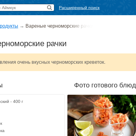
Расширенный поиск
родукты
→
Вареные черноморские рачки
ерноморские рачки
вления очень вкусных черноморских креветок.
ы
Фото готового блю
кий - 400 г
ек
ика