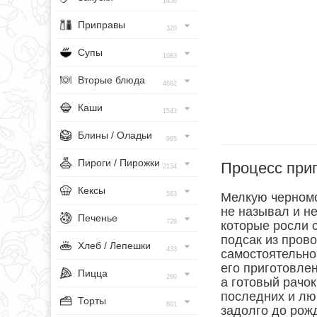
1456
Приправы
320
Супы
1083
Вторые блюда
4682
Каши
1543
Блины / Оладьи
965
Пироги / Пирожки
Процесс при
2134
Кексы
563
Мелкую черномор
не называл и не
Печенье
728
которые росли с
подсак из прово
Хлеб / Лепешки
433
самостоятельно
его приготовле
Пицца
260
а готовый рачок
последних и лю
Торты
801
задолго до рож