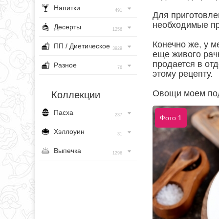
Напитки
491
Для приготовле
необходимые пр
Десерты
1256
Конечно же, у м
ПП / Диетическое
3929
еще живого рач
продается в отд
Разное
76
этому рецепту.
Овощи моем под
Коллекции
Пасха
237
Фото 1
Хэллоуин
31
Выпечка
1296