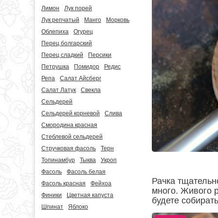
Лимон
Лук порей
Лук репчатый
Манго
Морковь
Облепиха
Огурец
Перец болгарский
Перец сладкий
Персики
Петрушка
Помидор
Редис
Репа
Салат Айсберг
Салат Латук
Свекла
Сельдерей
Сельдерей корневой
Слива
Смородина красная
Стеблевой сельдерей
Стручковая фасоль
Терн
Топинамбур
Тыква
Укроп
Фасоль
Фасоль белая
Рачка тщательн
Фасоль красная
Фейхоа
много. Живого р
Финики
Цветная капуста
будете собирать
Шпинат
Яблоко