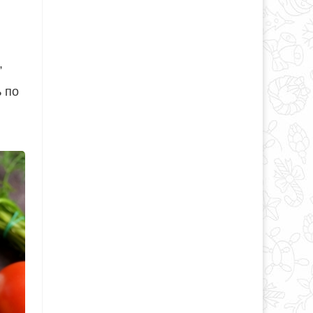
,
ь по