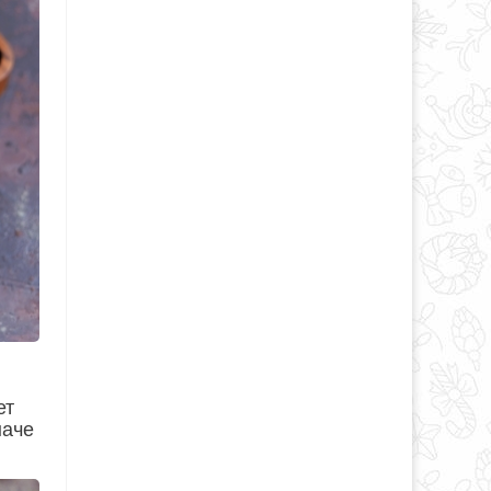
ет
наче