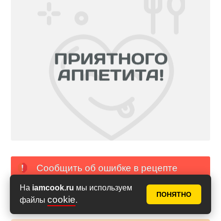
Сообщить об ошибке в рецепте
На
iamcook.ru
мы используем
PDF с фото
PDF без фото
ПОНЯТНО
cookie
файлы
.