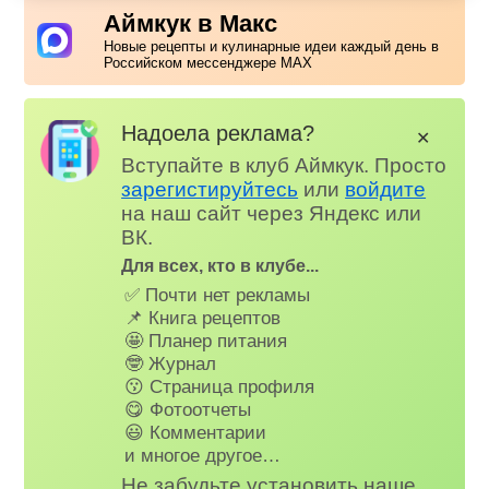
Аймкук в Макс
Новые рецепты и кулинарные идеи каждый день в
Российском мессенджере MAX
Надоела реклама?
✕
Вступайте в клуб Аймкук. Просто
зарегистируйтесь
или
войдите
на наш сайт через Яндекс или
ВК.
Для всех, кто в клубе...
✅ Почти нет рекламы
📌 Книга рецептов
🤩 Планер питания
🤓 Журнал
😗 Страница профиля
😋 Фотоотчеты
😃 Комментарии
и многое другое…
Не забудьте установить наше