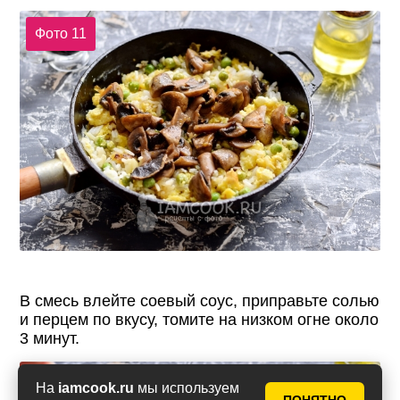
Фото 11
В смесь влейте соевый соус, приправьте солью
и перцем по вкусу, томите на низком огне около
3 минут.
Фото 12
На
iamcook.ru
мы используем