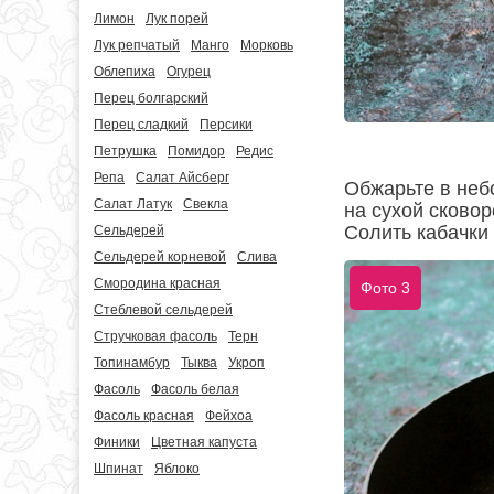
Лимон
Лук порей
Лук репчатый
Манго
Морковь
Облепиха
Огурец
Перец болгарский
Перец сладкий
Персики
Петрушка
Помидор
Редис
Репа
Салат Айсберг
Обжарьте в неб
Салат Латук
Свекла
на сухой сково
Солить кабачки 
Сельдерей
Сельдерей корневой
Слива
Смородина красная
Фото 3
Стеблевой сельдерей
Стручковая фасоль
Терн
Топинамбур
Тыква
Укроп
Фасоль
Фасоль белая
Фасоль красная
Фейхоа
Финики
Цветная капуста
Шпинат
Яблоко