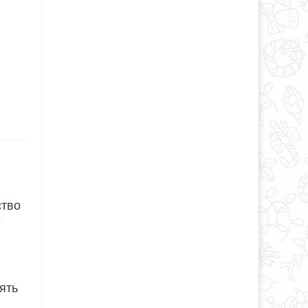
ство
е
ять