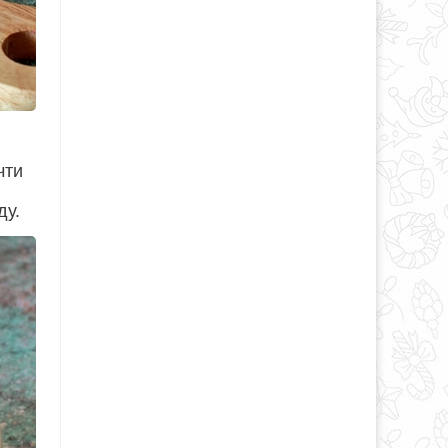
чти
ду.