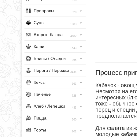
1456
Приправы
320
Супы
1083
Вторые блюда
4682
Каши
1543
Блины / Оладьи
965
Пироги / Пирожки
Процесс при
2134
Кексы
563
Кабачок - овощ 
Несмотря на ег
Печенье
728
интересных блю
тоже - обычное 
Хлеб / Лепешки
433
перец и специи
предполагается 
Пицца
260
Для салата из ж
Торты
801
молодые кабачки