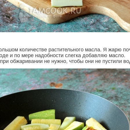
ольшом количестве растительного масла. Я жарю по
роде и по мере надобности слегка добавляю масло.
при обжаривании не нужно, чтобы они не пустили во