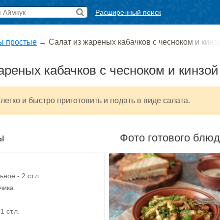
Расширенный поиск
ы простые
→
Салат из жареных кабачков с чесноком и кинз
ареных кабачков с чесноком и кинзой
легко и быстро приготовить и подать в виде салата.
ы
Фото готового блю
ное - 2 ст.л.
бчика
1 ст.л.