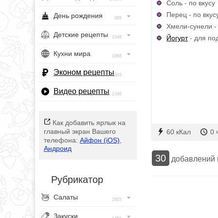
Соль - по вкусу
Перец - по вкус
День рождения
385
Хмели-сунели - 
Детские рецепты
Йогурт
- для по
1548
Кухни мира
1968
Эконом рецепты
393
Видео рецепты
1396
Как добавить ярлык на
главный экран Вашего
60 кКал
0 
телефона:
Айфон (iOS)
,
Андроид
30
добавлений
Рубрикатор
Салаты
2955
Закуски