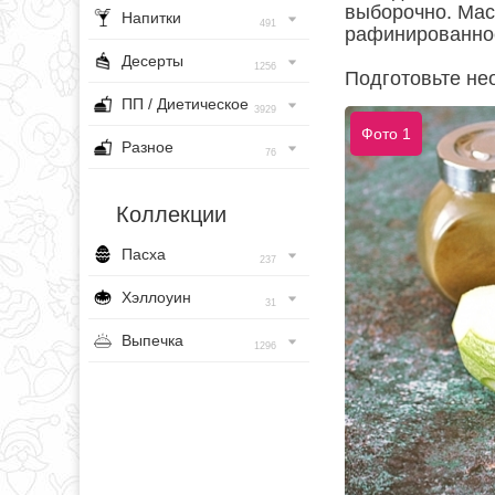
выборочно. Мас
Напитки
491
рафинированно
Десерты
1256
Подготовьте не
ПП / Диетическое
3929
Фото 1
Разное
76
Коллекции
Пасха
237
Хэллоуин
31
Выпечка
1296