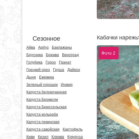
Кабачки нарежь
Сезонное
Айва
Арбуз
Баклажаны
Фото 2
Брусника
Брюква
Виноград
Голубика
Горох
Гранат
Грецкий орех
Груша
Дайкон
Дыня
Ежевика
Зеленый горошек
Инжир
Капуста белокочанная
Капуста Брокколи
Капуста Брюссельская
Капуста кольраби
Капуста пекинская
Капуста савойская
Картофель
Киви
Кизил
Клюква
Кукуруза