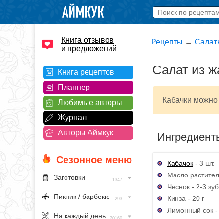
Книга отзывов
Рецепты
→
Салат
и предложений
Салат из ж
Книга рецептов
Планнер
Кабачки можно 
Любимые авторы
Журнал
Авторы Аймкук
Ингредиент
Сезонное меню
Кабачок
- 3 шт.
Масло раститель
Заготовки
1347
Чеснок - 2-3 зу
Пикник / барбекю
Кинза - 20 г
293
Лимонный сок - 
На каждый день
20160