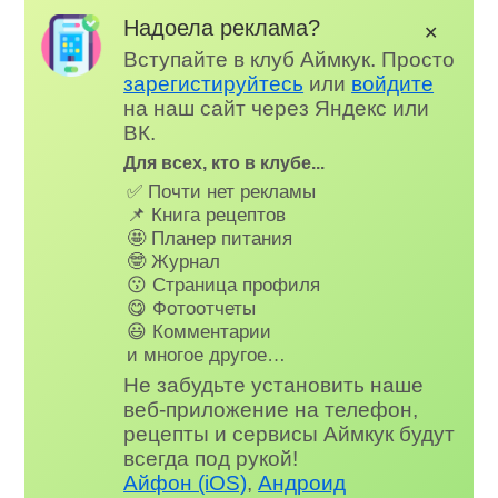
Надоела реклама?
✕
Вступайте в клуб Аймкук. Просто
зарегистируйтесь
или
войдите
на наш сайт через Яндекс или
ВК.
Для всех, кто в клубе...
✅ Почти нет рекламы
📌 Книга рецептов
🤩 Планер питания
🤓 Журнал
😗 Страница профиля
😋 Фотоотчеты
😃 Комментарии
и многое другое…
Не забудьте установить наше
веб-приложение на телефон,
рецепты и сервисы Аймкук будут
всегда под рукой!
Айфон (iOS)
,
Андроид