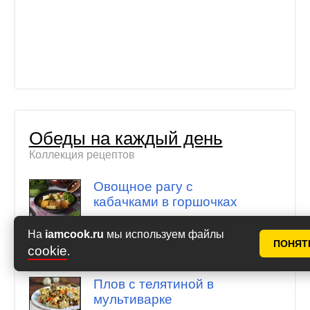
Обеды на каждый день
Коллекция рецептов
Овощное рагу с
кабачками в горшочках
Голубцы с говядиной на
На
iamcook.ru
мы используем файлы
ПОНЯТ
сковороде
cookie
.
Плов с телятиной в
мультиварке