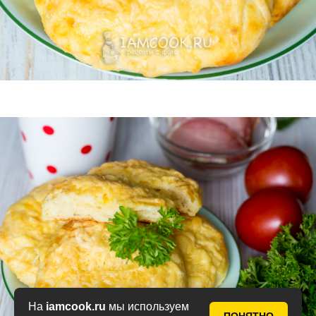
На
iamcook.ru
мы используем