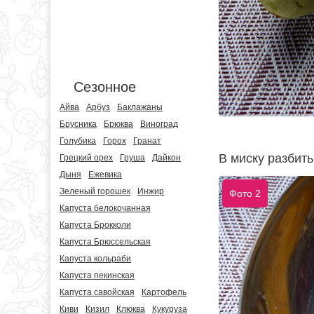
Сезонное
Айва
Арбуз
Баклажаны
Брусника
Брюква
Виноград
Голубика
Горох
Гранат
В миску разбить
Грецкий орех
Груша
Дайкон
Дыня
Ежевика
Зеленый горошек
Инжир
Фото 2
Капуста белокочанная
Капуста Брокколи
Капуста Брюссельская
Капуста кольраби
Капуста пекинская
Капуста савойская
Картофель
Киви
Кизил
Клюква
Кукуруза