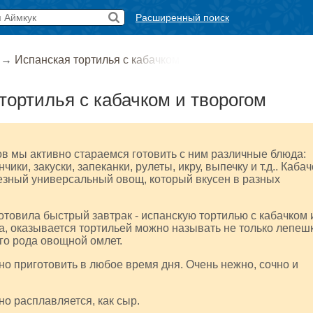
Расширенный поиск
→
Испанская тортилья с кабачком
тортилья с кабачком и творогом
ов мы активно стараемся готовить с ним различные блюда:
чики, закуски, запеканки, рулеты, икру, выпечку и т.д.. Кабач
лезный универсальный овощ, который вкусен в разных
отовила быстрый завтрак - испанскую тортилью с кабачком 
да, оказывается тортильей можно называть не только лепешк
его рода овощной омлет.
о приготовить в любое время дня. Очень нежно, сочно и
но расплавляется, как сыр.