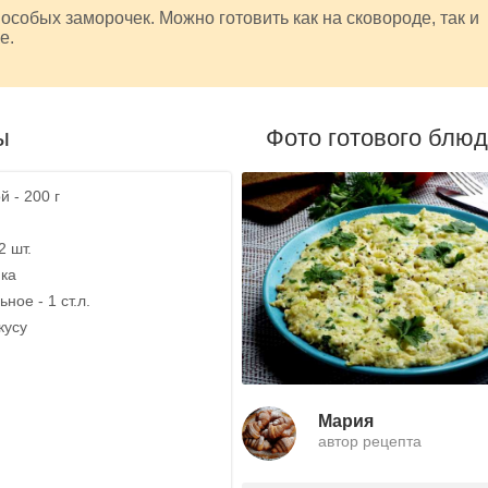
 особых заморочек. Можно готовить как на сковороде, так и
е.
ы
Фото готового блю
 - 200 г
2 шт.
ика
ное - 1 ст.л.
кусу
Мария
автор рецепта