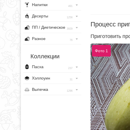
Напитки
491
Десерты
1256
Процесс при
ПП / Диетическое
3929
Приготовить про
Разное
76
Фото 1
Коллекции
Пасха
237
Хэллоуин
31
Выпечка
1296