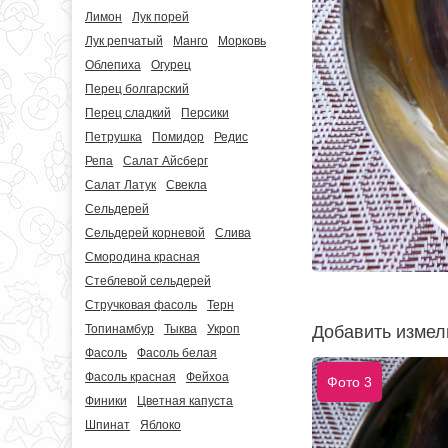
Лимон
Лук порей
Лук репчатый
Манго
Морковь
Облепиха
Огурец
Перец болгарский
Перец сладкий
Персики
Петрушка
Помидор
Редис
Репа
Салат Айсберг
Салат Латук
Свекла
Сельдерей
Сельдерей корневой
Слива
Смородина красная
Стеблевой сельдерей
Стручковая фасоль
Терн
Добавить измел
Топинамбур
Тыква
Укроп
Фасоль
Фасоль белая
Фасоль красная
Фейхоа
Фото 3
Финики
Цветная капуста
Шпинат
Яблоко