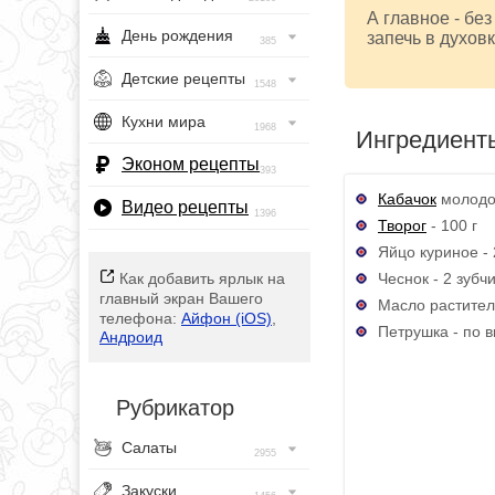
А главное - без
День рождения
запечь в духовк
385
Детские рецепты
1548
Кухни мира
1968
Ингредиент
Эконом рецепты
393
Кабачок
молодой
Видео рецепты
1396
Творог
- 100 г
Яйцо куриное - 
Чеснок - 2 зубч
Как добавить ярлык на
главный экран Вашего
Масло раститель
телефона:
Айфон (iOS)
,
Петрушка - по в
Андроид
Рубрикатор
Салаты
2955
Закуски