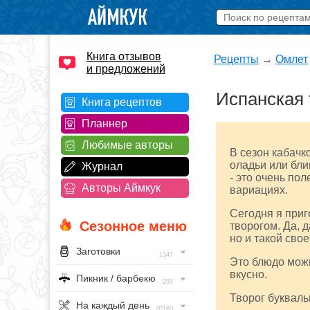
Книга отзывов
Рецепты
→
Омлет
и предложений
Испанская 
Книга рецептов
Планнер
Любимые авторы
В сезон кабачк
оладьи или блин
Журнал
- это очень по
Авторы Аймкук
вариациях.
Сегодня я приг
Сезонное меню
творогом. Да, 
но и такой сво
Заготовки
1347
Это блюдо можн
вкусно.
Пикник / барбекю
293
Творог букваль
На каждый день
20160