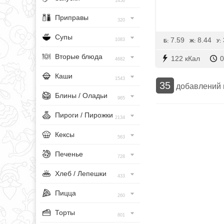
1456
Приправы
320
Супы
7.59
8.44
1083
Б:
Ж:
У:
Вторые блюда
122 кКал
0
4682
Каши
1543
35
добавлений
Блины / Оладьи
965
Пироги / Пирожки
2134
Кексы
563
Печенье
728
Хлеб / Лепешки
433
Пицца
260
Торты
801