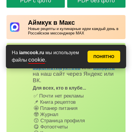
PDF с фото
PDF без фото
Аймкук в Макс
Новые рецепты и кулинарные идеи каждый день в
Российском мессенджере MAX
Надоела реклама?
На
iamcook.ru
мы используем
✕
ПОНЯТНО
cookie
файлы
.
Вступайте в клуб Аймкук. Просто
зарегистируйтесь
или
войдите
на наш сайт через Яндекс или
ВК.
Для всех, кто в клубе...
✅ Почти нет рекламы
📌 Книга рецептов
🤩 Планер питания
🤓 Журнал
😗 Страница профиля
😋 Фотоотчеты