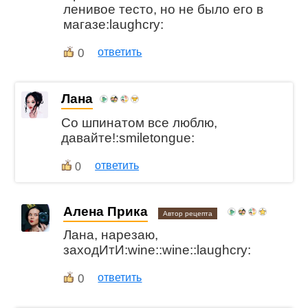
ленивое тесто, но не было его в
магазе:laughcry:
0
ответить
Лана
Со шпинатом все люблю,
давайте!:smiletongue:
ответить
0
Алена Прика
Автор рецепта
Лана, нарезаю,
заходИтИ:wine::wine::laughcry:
0
ответить