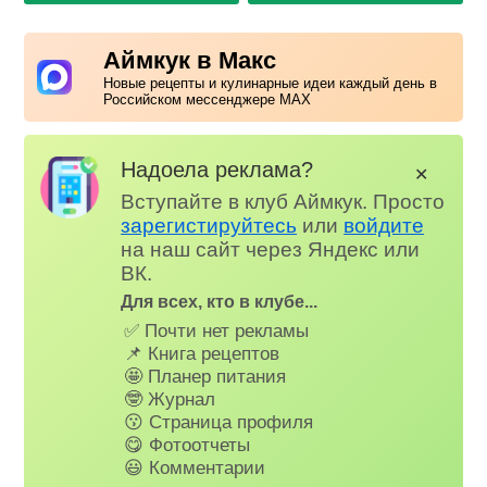
Аймкук в Макс
Новые рецепты и кулинарные идеи каждый день в
Российском мессенджере MAX
Надоела реклама?
✕
Вступайте в клуб Аймкук. Просто
зарегистируйтесь
или
войдите
на наш сайт через Яндекс или
ВК.
Для всех, кто в клубе...
✅ Почти нет рекламы
📌 Книга рецептов
🤩 Планер питания
🤓 Журнал
😗 Страница профиля
😋 Фотоотчеты
😃 Комментарии