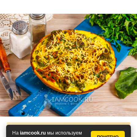
Дополнения к рецепту
На
iamcook.ru
мы используем