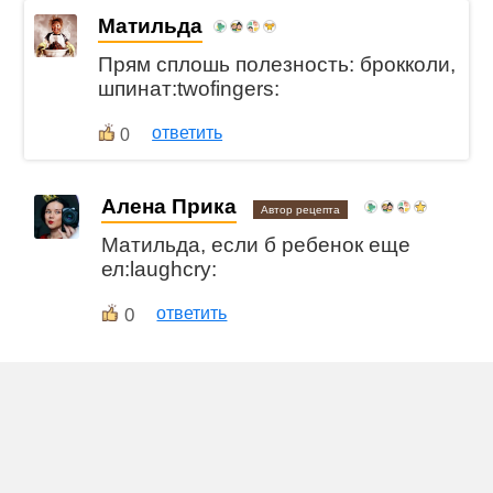
Матильда
Прям сплошь полезность: брокколи,
шпинат:twofingers:
ответить
0
Алена Прика
Автор рецепта
Матильда, если б ребенок еще
ел:laughcry:
0
ответить