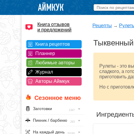
Книга отзывов
Рецепты
→
Рулет
и предложений
Тыквенный 
Книга рецептов
Планнер
Любимые авторы
Рулеты - это вы
сладкого, а гот
Журнал
приготовить да
Авторы Аймкук
Но с приготовл
Сезонное меню
Заготовки
1347
Ингредиент
Пикник / барбекю
293
На каждый день
20160