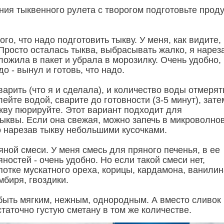
ния тыквенного рулета с творогом подготовьте прод
ого, что надо подготовить тыкву. У меня, как видите,
Просто осталась тыква, выбрасывать жалко, я нарез
сложила в пакет и убрала в морозилку. Очень удобно,
до - вынул и готовь, что надо.
арить (что я и сделала), и количество воды отмерят
лейте водой, сварите до готовности (3-5 минут), зате
ыкву пюрируйте. Этот вариант подходит для
ыквы. Если она свежая, можно запечь в микроволнов
 нарезав тыкву небольшими кусочками.
яной смеси. У меня смесь для пряного печенья, в ее
яностей - очень удобно. Но если такой смеси нет,
потке мускатного ореха, корицы, кардамона, ванилин
мбиря, гвоздики.
быть мягким, нежным, однородным. А вместо сливок
таточно густую сметану в том же количестве.