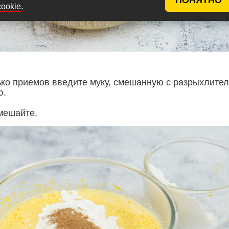
.
cookie
ько приемов введите муку, смешанную с разрыхлите
ю.
мешайте.