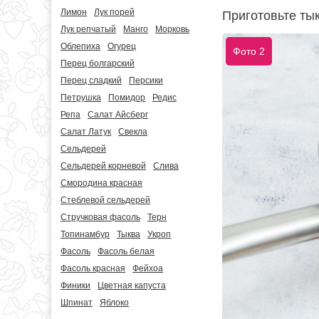
Лимон
Лук порей
Приготовьте ты
Лук репчатый
Манго
Морковь
Облепиха
Огурец
Фото 2
Перец болгарский
Перец сладкий
Персики
Петрушка
Помидор
Редис
Репа
Салат Айсберг
Салат Латук
Свекла
Сельдерей
Сельдерей корневой
Слива
Смородина красная
Стеблевой сельдерей
Стручковая фасоль
Терн
Топинамбур
Тыква
Укроп
Фасоль
Фасоль белая
Фасоль красная
Фейхоа
Финики
Цветная капуста
Шпинат
Яблоко