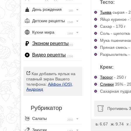
Тесто:
День рождения
385
Тыква
сырая - 
Яйцо куриное - 
Детские рецепты
1548
Сахар - 170 г
Кухни мира
Соль - щепотка
1968
Мука пшеничная
Эконом рецепты
393
Пряная смесь - 
Разрыхлитель - 
Видео рецепты
1396
Крем:
Как добавить ярлык на
Творог
- 250 г
главный экран Вашего
Сливки
35% - 2
телефона:
Айфон (iOS)
,
Андроид
Сахарная пудра 
Рубрикатор
Противень 3
Салаты
2955
6.67
9.74
Б:
Ж:
У:
Закуски