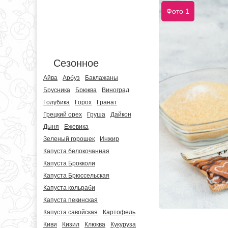
Фото 1
Сезонное
Айва
Арбуз
Баклажаны
Брусника
Брюква
Виноград
Голубика
Горох
Гранат
Грецкий орех
Груша
Дайкон
Дыня
Ежевика
Зеленый горошек
Инжир
Капуста белокочанная
Капуста Брокколи
Капуста Брюссельская
Капуста кольраби
Капуста пекинская
Капуста савойская
Картофель
Киви
Кизил
Клюква
Кукуруза