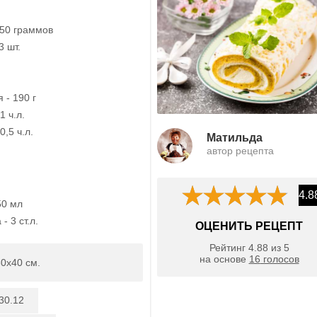
250 граммов
3 шт.
 - 190 г
1 ч.л.
0,5 ч.л.
Матильда
автор рецепта
4.8
50 мл
- 3 ст.л.
ОЦЕНИТЬ РЕЦЕПТ
Рейтинг
4.88
из
5
на основе
16
голосов
0х40 см.
30.12