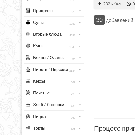
1456
232 кКал
0
Приправы
320
30
добавлений
Супы
1083
Вторые блюда
4682
Каши
1543
Блины / Оладьи
965
Пироги / Пирожки
2134
Кексы
563
Печенье
728
Хлеб / Лепешки
433
Пицца
260
Процесс при
Торты
801