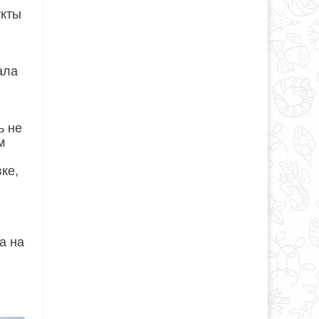
укты
ала
ь не
м
ке,
а на