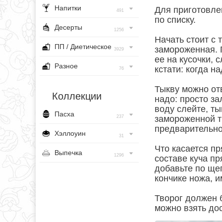
Напитки
Для приготовле
491
по списку.
Десерты
1256
Начать стоит с т
ПП / Диетическое
замороженная. 
3929
ее на кусочки, 
Разное
кстати: когда на
76
Тыкву можно отв
Коллекции
надо: просто за
воду слейте, т
Пасха
237
замороженной т
предварительно
Хэллоуин
31
Что касается пр
Выпечка
1296
составе куча пр
добавьте по ще
кончике ножа, и
Творог должен 
можно взять дос