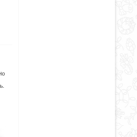
Но
ь.