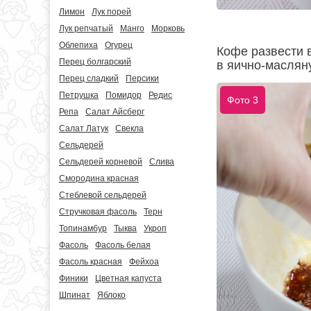
Лимон
Лук порей
Лук репчатый
Манго
Морковь
Облепиха
Огурец
Кофе развести в
Перец болгарский
в яично-маслян
Перец сладкий
Персики
Петрушка
Помидор
Редис
Фото 3
Репа
Салат Айсберг
Салат Латук
Свекла
Сельдерей
Сельдерей корневой
Слива
Смородина красная
Стеблевой сельдерей
Стручковая фасоль
Терн
Топинамбур
Тыква
Укроп
Фасоль
Фасоль белая
Фасоль красная
Фейхоа
Финики
Цветная капуста
Шпинат
Яблоко