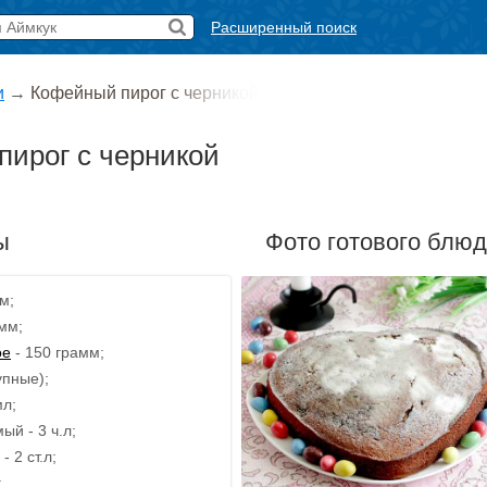
Расширенный поиск
и
→
Кофейный пирог с черникой
ирог с черникой
ы
Фото готового блю
м;
мм;
ое
- 150 грамм;
упные);
мл;
й - 3 ч.л;
 2 ст.л;
;