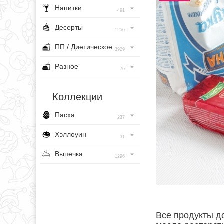
Напитки
491
Десерты
1256
ПП / Диетическое
3929
Разное
76
Коллекции
Пасха
237
Хэллоуин
31
Выпечка
1296
Все продукты д