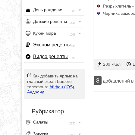
Разрыхлитель - 
День рождения
385
Черника заморо
Детские рецепты
1548
Кухни мира
1968
Эконом рецепты
393
Видео рецепты
1396
289 кКал
1
Как добавить ярлык на
8
добавлений в
главный экран Вашего
телефона:
Айфон (iOS)
,
Андроид
Рубрикатор
Салаты
2955
Закуски