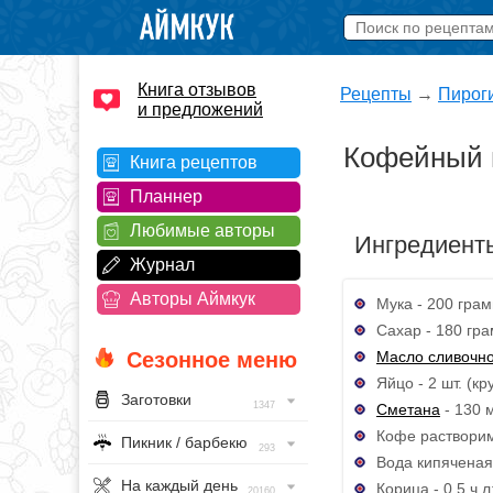
Книга отзывов
Рецепты
→
Пирог
и предложений
Кофейный п
Книга рецептов
Планнер
Любимые авторы
Ингредиент
Журнал
Авторы Аймкук
Мука - 200 грам
Сахар - 180 гра
Масло сливочн
Сезонное меню
Яйцо - 2 шт. (кр
Заготовки
1347
Сметана
- 130 
Кофе растворимы
Пикник / барбекю
293
Вода кипяченая -
На каждый день
Корица - 0.5 ч.л
20160