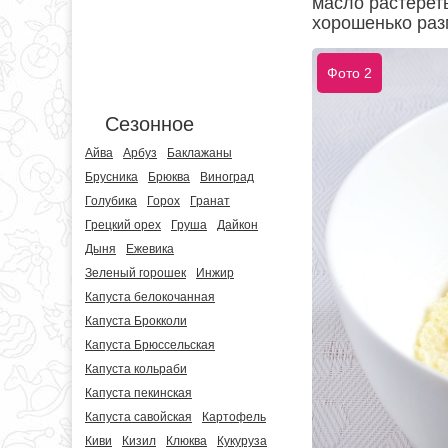
масло растерет
хорошенько раз
Фото 2
Сезонное
Айва
Арбуз
Баклажаны
Брусника
Брюква
Виноград
Голубика
Горох
Гранат
Грецкий орех
Груша
Дайкон
Дыня
Ежевика
Зеленый горошек
Инжир
Капуста белокочанная
Капуста Брокколи
Капуста Брюссельская
Капуста кольраби
Капуста пекинская
Капуста савойская
Картофель
Киви
Кизил
Клюква
Кукуруза