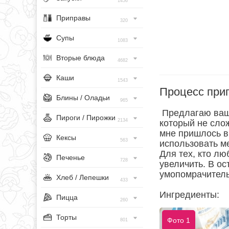
1456
Приправы
320
Супы
1083
Вторые блюда
4682
Каши
1543
Процесс при
Блины / Оладьи
965
Предлагаю ваше
Пироги / Пирожки
2134
который не слож
мне пришлось вн
Кексы
563
использовать ме
Для тех, кто л
Печенье
728
увеличить. В ос
умопомрачитель
Хлеб / Лепешки
433
Ингредиенты:
Пицца
260
Торты
Фото 1
801