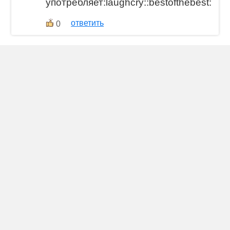
употребляет:laughcry::bestofthebest:
ответить
0