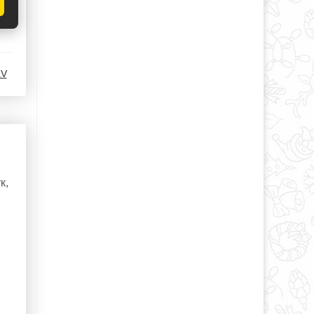
aV
к,