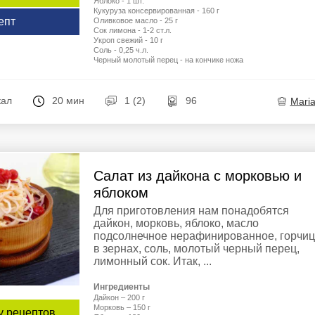
Яблоко - 1 шт.
Кукуруза консервированная - 160 г
епт
Оливковое масло - 25 г
Сок лимона - 1-2 ст.л.
Укроп свежий - 10 г
Соль - 0,25 ч.л.
Черный молотый перец - на кончике ножа
кал
20 мин
1 (2)
96
Mari
Салат из дайкона с морковью и
яблоком
Для приготовления нам понадобятся
дайкон, морковь, яблоко, масло
подсолнечное нерафинированное, горчи
в зернах, соль, молотый черный перец,
лимонный сок. Итак, ...
Ингредиенты
Дайкон – 200 г
Морковь – 150 г
у рецептов