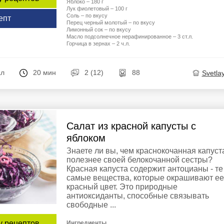
Яблоко – 180 г
Лук фиолетовый – 100 г
Соль – по вкусу
епт
Перец черный молотый – по вкусу
Лимонный сок – по вкусу
Масло подсолнечное нерафинированное – 3 ст.л.
Горчица в зернах – 2 ч.л.
ал
20 мин
2 (12)
88
Svetla
Салат из красной капусты с
яблоком
Знаете ли вы, чем краснокочанная капуст
полезнее своей белокочанной сестры?
Красная капуста содержит антоцианы - те
самые вещества, которые окрашивают ее
красный цвет. Это природные
антиоксиданты, способные связывать
свободные ...
у рецептов
Ингредиенты