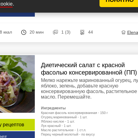
Апельсин - 1 шт.
.
cookie
Лимонный сок - 1 ч.л.
Мед - 1 ст.л.
епт
8 ккал
20 мин
1 (3)
44
Elen
Диетический салат с красной
фасолью консервированной (ПП)
Мелко нарежьте маринованный огурец, лу
яблоко, зелень, добавьте красную
консервированную фасоль, растительное
масло. Перемешайте.
Ингредиенты
Красная фасоль консервированная - 150 г
Огурец маринованный - 1 шт.
Яблоко кислое - 1 шт.
у рецептов
Лук красный - 1 шт.
Масло растительное - 1 ст.л.
Перец черный молотый - по вкусу
епт