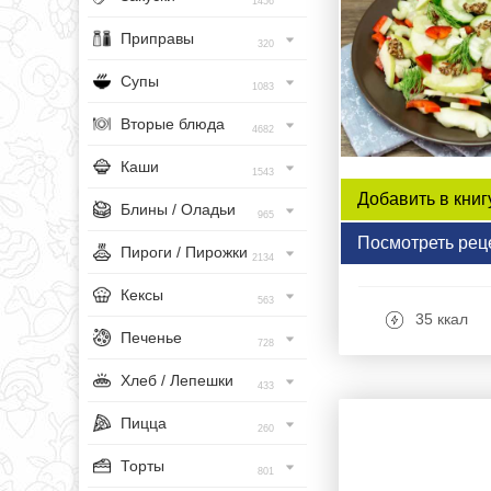
1456
Приправы
320
Супы
1083
Вторые блюда
4682
Каши
1543
Добавить в книг
Блины / Оладьи
965
Посмотреть рец
Пироги / Пирожки
2134
Кексы
563
35 ккал
Печенье
728
Хлеб / Лепешки
433
Пицца
260
Торты
801