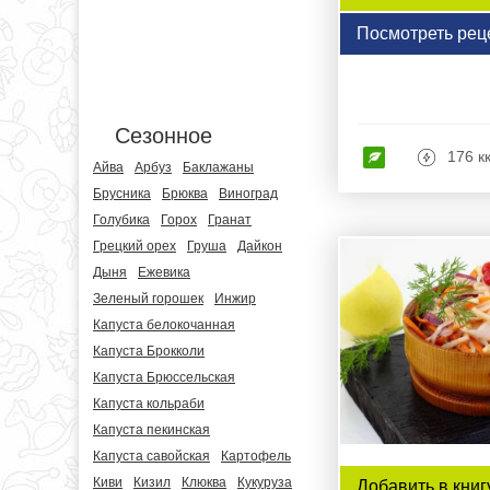
Посмотреть рец
Сезонное
176 к
Айва
Арбуз
Баклажаны
Брусника
Брюква
Виноград
Голубика
Горох
Гранат
Грецкий орех
Груша
Дайкон
Дыня
Ежевика
Зеленый горошек
Инжир
Капуста белокочанная
Капуста Брокколи
Капуста Брюссельская
Капуста кольраби
Капуста пекинская
Капуста савойская
Картофель
Киви
Кизил
Клюква
Кукуруза
Добавить в книг