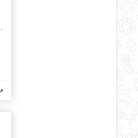
,
.
да