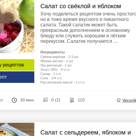
Салат со свёклой и яблоком
Хочу поделиться рецептом очень простого
но в тоже время вкусного и пикантного
салата. Такой салатик может быть
прекрасным дополнением в основному
блюду или служить хорошим и лёгким
перекусом. Салатик получается ...
Ингредиенты
Свёкла варёная - 2-3 шт.
Яблоко кислое - 1 шт.
у рецептов
Лук репчатый - 1 шт.
Уксус (9%) - 4 ст.л.
Сахар - 1 ч.л.
епт
Соль - 1/4 ч.л.
Растительное масло - 1 ст.л.
ал
30 мин
0 (2)
110
Veroni
Салат с сельдереем, яблоком и