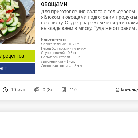
овощами
Для приготовления салата с сельдереем,
яблоком и овощами подготовим продукты
по списку. Огурец нарежем четвертинками
выкладываем в миску. Туда же отправим ..
Ингредиенты
Яблоко зеленое - 0,5 шт.
Перец болгарский - по вкусу
Огурец свежий - 0,5 шт.
у рецептов
Сельдерей стебли - 1 шт.
Лимонный сок - 1 ч.л.
Дижонская горчица - 2 ч.л.
епт
10 мин
0 (8)
110
Матиль