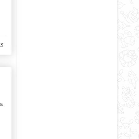
aS
ца