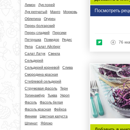
Лимон
Лук порей
Посмотреть рец
Лук репчатый
Манго
Морковь
Облепиха
Огурец
Перец болгарский
Перец сладкий
Персики
Петрушка
Помидор
Редис
76 кк
Репа
Салат Айсберг
Салат Латук
Свекла
Сельдерей
Сельдерей корневой
Слива
Смородина красная
Стеблевой сельдерей
Стручковая фасоль
Терн
Топинамбур
Тыква
Укроп
Фасоль
Фасоль белая
Фасоль красная
Фейхоа
Финики
Цветная капуста
Шпинат
Яблоко
Добавить в книг