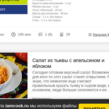
Капуста краснокочанная - 1 шт.
Яблоко кислое - 1 шт.
епт
Уксус яблочный - 25 мл
Масло растительное - 50 мл
Сахар - 1 ч.л. без верха
Соль - 1 ч.л. без верха
кал
185 мин
1 (8)
39
Наталия 
Салат из тыквы с апельсином и
яблоком
Сегодня готовим вкусный салат. Возможн
для кого-то этот салат станет открытием. 
знаю, что немногие еще считают
правильным кушать тыкву в сыром виде, 
основном, люди больше склоняются к ее ..
Ингредиенты
Тыква - 100 г
На
iamcook.ru
мы используем файлы
Яблоко - 1 шт.
у рецептов
ПОНЯТНО