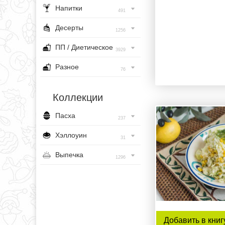
Напитки
491
Десерты
1256
ПП / Диетическое
3929
Разное
76
Коллекции
Пасха
237
Хэллоуин
31
Выпечка
1296
Добавить в книг