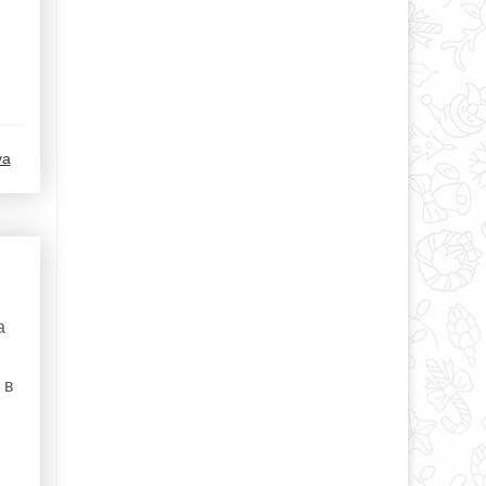
ya
а
 в