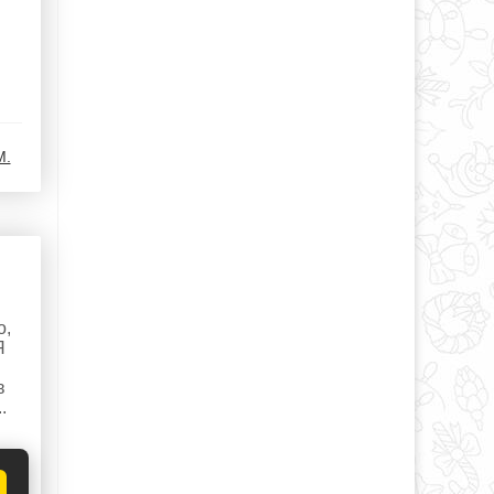
М.
о,
Я
в
.