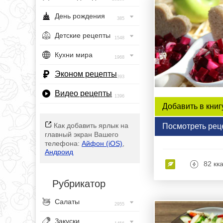
День рождения
385
Детские рецепты
1548
Кухни мира
1968
Эконом рецепты
393
Видео рецепты
1396
Добавить в книг
Как добавить ярлык на
Посмотреть рец
главный экран Вашего
телефона:
Айфон (iOS)
,
Андроид
82 кк
Рубрикатор
Салаты
2955
Закуски