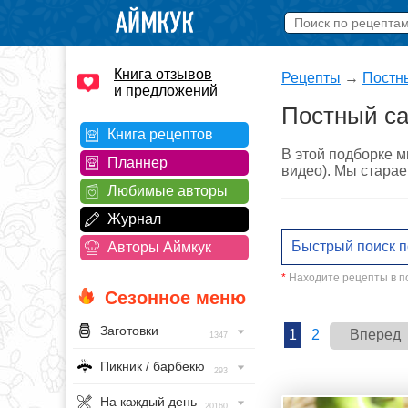
Книга отзывов
Рецепты
→
Постн
и предложений
Постный са
Книга рецептов
В этой подборке м
Планнер
видео). Мы старае
Любимые авторы
Журнал
Авторы Аймкук
*
Находите рецепты в по
Сезонное меню
Заготовки
1
2
Вперед
1347
Пикник / барбекю
293
На каждый день
20160