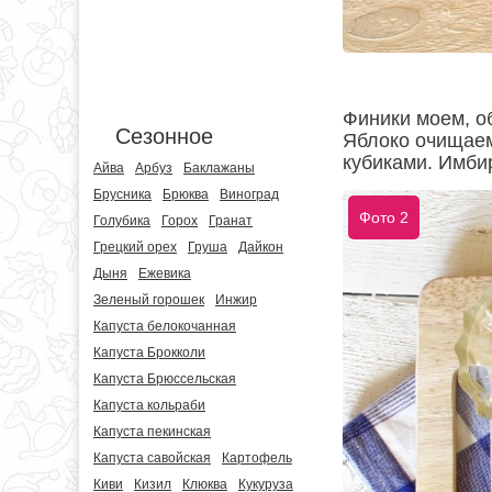
Финики моем, о
Сезонное
Яблоко очищаем
кубиками. Имби
Айва
Арбуз
Баклажаны
Брусника
Брюква
Виноград
Фото 2
Голубика
Горох
Гранат
Грецкий орех
Груша
Дайкон
Дыня
Ежевика
Зеленый горошек
Инжир
Капуста белокочанная
Капуста Брокколи
Капуста Брюссельская
Капуста кольраби
Капуста пекинская
Капуста савойская
Картофель
Киви
Кизил
Клюква
Кукуруза