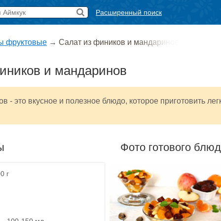
Расширенный поиск
ы фруктовые
→
Салат из фиников и мандаринов
иников и мандаринов
ов - это вкусное и полезное блюдо, которое приготовить лег
ы
Фото готового блю
0 г
 - 100-150 мл