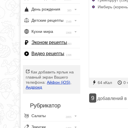
Имбирь (корень)
День рождения
385
Детские рецепты
1548
Кухни мира
1968
Эконом рецепты
393
Видео рецепты
1396
Как добавить ярлык на
главный экран Вашего
телефона:
Айфон (iOS)
,
64 кКал
0 
Андроид
9
добавлений в
Рубрикатор
Салаты
2955
Закуски