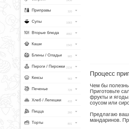
1456
Приправы
320
Супы
1083
Вторые блюда
4682
Каши
1543
Блины / Оладьи
965
Пироги / Пирожки
2134
Процесс при
Кексы
563
Чем бы полезны
Печенье
Приготовьте са
728
фрукты и ягоды
Хлеб / Лепешки
433
соусом или сир
Пицца
260
Предлагаю ваше
мандаринов. При
Торты
801