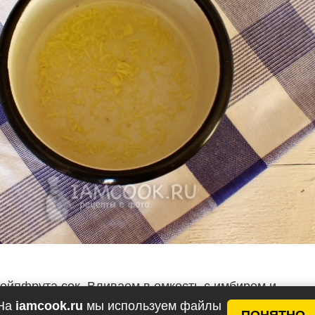
ейпфрута сок. Вливаем в емкость с имбирем и
овить на небольшом огне еще 10 минут, затем убира
На
iamcook.ru
мы используем файлы
аем и остужаем.
ПОНЯТНО