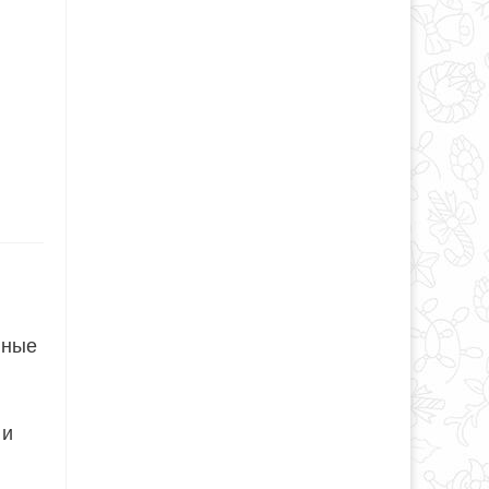
нные
 и