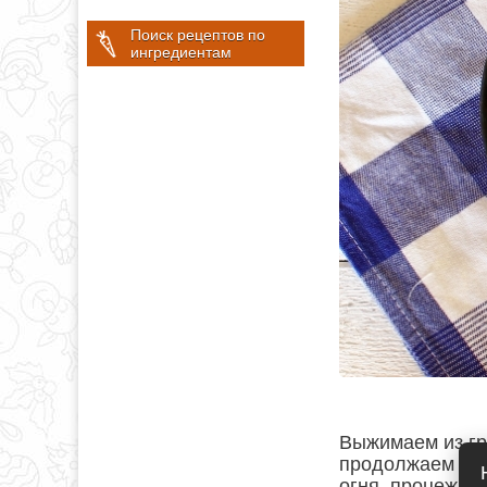
Поиск рецептов по
ингредиентам
Выжимаем из гр
продолжаем гот
огня, процежив