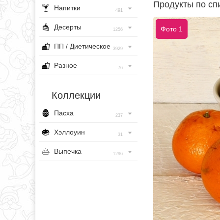
Продукты по спи
Напитки
491
Десерты
Фото 1
1256
ПП / Диетическое
3929
Разное
76
Коллекции
Пасха
237
Хэллоуин
31
Выпечка
1296