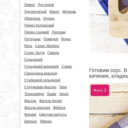
Лимон
Лук порей
Лук репчатый
Манго
Морковь
Облепиха
Огурец
Перец болгарский
Перец сладкий
Персики
Петрушка
Помидор
Редис
Репа
Салат Айсберг
Салат Латук
Свекла
Сельдерей
Сельдерей корневой
Слива
Готовим соус. 
Смородина красная
кипения, кладем
Стеблевой сельдерей
Стручковая фасоль
Терн
Фото 3
Топинамбур
Тыква
Укроп
Фасоль
Фасоль белая
Фасоль красная
Фейхоа
Финики
Цветная капуста
Шпинат
Яблоко