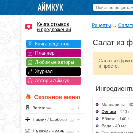
Книга отзывов
Рецепты
→
Салат
и предложений
Салат из ф
Книга рецептов
Планнер
Салат из фрукт
Любимые авторы
и просто.
Журнал
Авторы Аймкук
Ингредиент
Сезонное меню
Мандарины - 30
Заготовки
1347
Финики
- 120 г
Яблоко - 140 г
Пикник / барбекю
293
Вода - 40 мл
На каждый день
Грейпфрут (сок)
20160