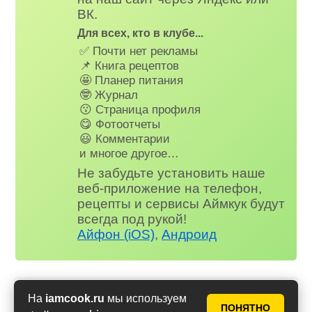
ВК.
Для всех, кто в клубе...
✅ Почти нет рекламы
📌 Книга рецептов
🤩 Планер питания
🤓 Журнал
😗 Страница профиля
😋 Фотоотчеты
😃 Комментарии
и многое другое…
Не забудьте установить наше
веб-приложение на телефон,
рецепты и сервисы Аймкук будут
всегда под рукой!
Айфон (iOS)
,
Андроид
На
iamcook.ru
мы используем
Цветная капуста в духовке
ПОНЯТНО