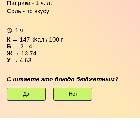
Паприка - 1 ч. л.
Соль - по вкусу
1 ч.
К
→
147
кКал / 100 г
Б
→ 2.14
Ж
→ 13.74
У
→ 4.63
Считаете это блюдо бюджетным?
Да
Нет