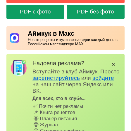
PDF с фото
PDF без фото
Аймкук в Макс
Новые рецепты и кулинарные идеи каждый день в
Российском мессенджере MAX
Надоела реклама?
✕
Вступайте в клуб Аймкук. Просто
зарегистируйтесь
или
войдите
на наш сайт через Яндекс или
ВК.
Для всех, кто в клубе...
✅ Почти нет рекламы
📌 Книга рецептов
🤩 Планер питания
🤓 Журнал
😗 Страница профиля