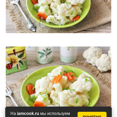
На
iamcook.ru
мы используем