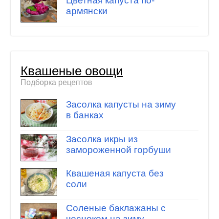
Цветная капуста по-
армянски
Квашеные овощи
Подборка рецептов
Засолка капусты на зиму
в банках
Засолка икры из
замороженной горбуши
Квашеная капуста без
соли
Соленые баклажаны с
чесноком на зиму