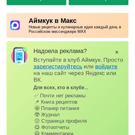
Аймкук в Макс
Новые рецепты и кулинарные идеи каждый день в
Российском мессенджере MAX
Надоела реклама?
✕
Вступайте в клуб Аймкук. Просто
зарегистируйтесь
или
войдите
на наш сайт через Яндекс или
ВК.
Для всех, кто в клубе...
✅ Почти нет рекламы
📌 Книга рецептов
🤩 Планер питания
🤓 Журнал
😗 Страница профиля
😋 Фотоотчеты
😃 Комментарии