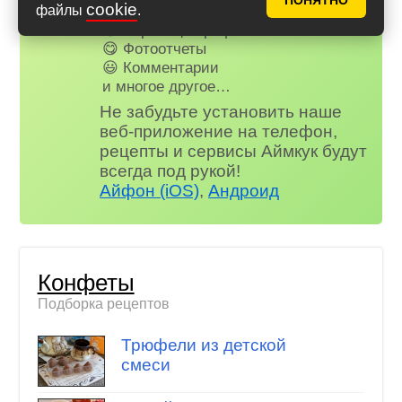
ПОНЯТНО
cookie
🤓 Журнал
файлы
.
😗 Страница профиля
😋 Фотоотчеты
😃 Комментарии
и многое другое…
Не забудьте установить наше
веб-приложение на телефон,
рецепты и сервисы Аймкук будут
всегда под рукой!
Айфон (iOS)
,
Андроид
Конфеты
Подборка рецептов
Трюфели из детской
смеси