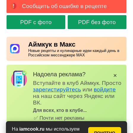
Сообщить об ошибке в рецепте
PDF с фото
PDF без фото
Аймкук в Макс
Новые рецепты и кулинарные идеи каждый день в
Российском мессенджере MAX
Надоела реклама?
✕
Вступайте в клуб Аймкук. Просто
зарегистируйтесь
или
войдите
на наш сайт через Яндекс или
ВК.
Для всех, кто в клубе...
✅ Почти нет рекламы
📌 Книга рецептов
На
iamcook.ru
мы используем
🤩 Планер питания