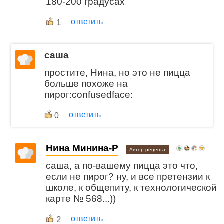
180-200 градусах
1
ответить
саша
простите, Нина, но это не пицца
больше похоже на
пирог:confusedface:
ответить
0
Нина Минина-Р
Автор рецепта
саша, а по-вашему пицца это что,
если не пирог? ну, и все претензии к
школе, к общепиту, к технологической
карте № 568...))
2
ответить