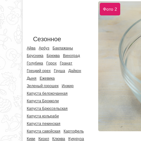
Фото 2
Сезонное
Айва
Арбуз
Баклажаны
Брусника
Брюква
Виноград
Голубика
Горох
Гранат
Грецкий орех
Груша
Дайкон
Дыня
Ежевика
Зеленый горошек
Инжир
Капуста белокочанная
Капуста Брокколи
Капуста Брюссельская
Капуста кольраби
Капуста пекинская
Капуста савойская
Картофель
Киви
Кизил
Клюква
Кукуруза