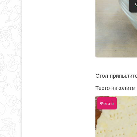
Стол припылите 
Тесто наколите
Фото 5