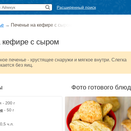
Расширенный поиск
ье
→
Печенье на кефире с сыром
 кефире с сыром
ное печенье - хрустящее снаружи и мягкое внутри. Слегка
кается без яиц.
ы
Фото готового блю
 - 200 г
ое
- 50 г
0,5 ч.л.