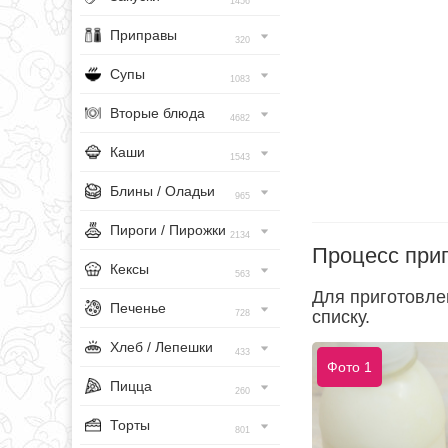
1456
Приправы
320
Супы
1083
Вторые блюда
4682
Каши
1543
Блины / Оладьи
965
Пироги / Пирожки
2134
Процесс при
Кексы
563
Для приготовле
Печенье
списку.
728
Хлеб / Лепешки
433
Фото 1
Пицца
260
Торты
801