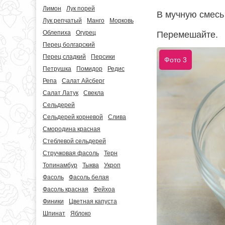
Лимон
Лук порей
В мучную смесь
Лук репчатый
Манго
Морковь
Облепиха
Огурец
Перемешайте.
Перец болгарский
Перец сладкий
Персики
Фото 3
Петрушка
Помидор
Редис
Репа
Салат Айсберг
Салат Латук
Свекла
Сельдерей
Сельдерей корневой
Слива
Смородина красная
Стеблевой сельдерей
Стручковая фасоль
Терн
Топинамбур
Тыква
Укроп
Фасоль
Фасоль белая
Фасоль красная
Фейхоа
Финики
Цветная капуста
Шпинат
Яблоко