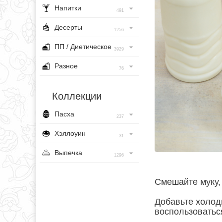
Напитки
491
Десерты
1256
ПП / Диетическое
3929
Разное
76
Коллекции
Пасха
237
Хэллоуин
31
Выпечка
1296
Смешайте муку, 
Добавьте холод
воспользоватьс