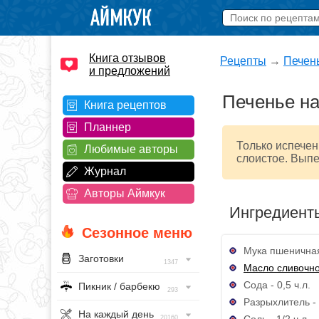
Книга отзывов
Рецепты
→
Печен
и предложений
Печенье на
Книга рецептов
Планнер
Только испечен
Любимые авторы
слоистое. Выпе
Журнал
Авторы Аймкук
Ингредиент
Сезонное меню
Мука пшеничная
Заготовки
1347
Масло сливочн
Сода - 0,5 ч.л.
Пикник / барбекю
293
Разрыхлитель - 
На каждый день
Соль - 1/2 ч.л.
20160