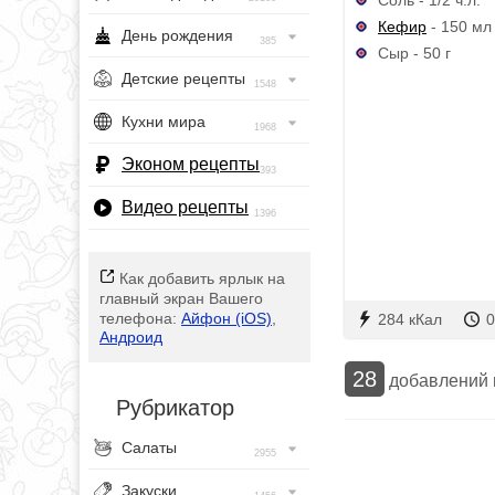
Кефир
- 150 мл
День рождения
385
Сыр - 50 г
Детские рецепты
1548
Кухни мира
1968
Эконом рецепты
393
Видео рецепты
1396
Как добавить ярлык на
главный экран Вашего
телефона:
Айфон (iOS)
,
284 кКал
0
Андроид
28
добавлений
Рубрикатор
Салаты
2955
Закуски