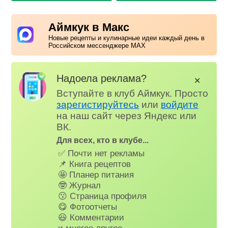
Аймкук в Макс
Новые рецепты и кулинарные идеи каждый день в
Российском мессенджере MAX
Надоела реклама?
✕
Вступайте в клуб Аймкук. Просто
зарегистируйтесь
или
войдите
на наш сайт через Яндекс или
ВК.
Для всех, кто в клубе...
✅ Почти нет рекламы
📌 Книга рецептов
🤩 Планер питания
🤓 Журнал
😗 Страница профиля
😋 Фотоотчеты
😃 Комментарии