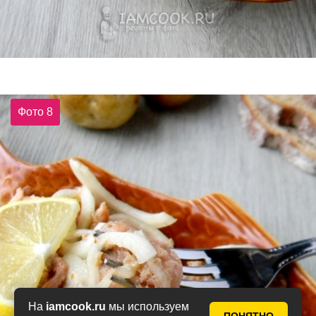
Фото 8
На
iamcook.ru
мы используем