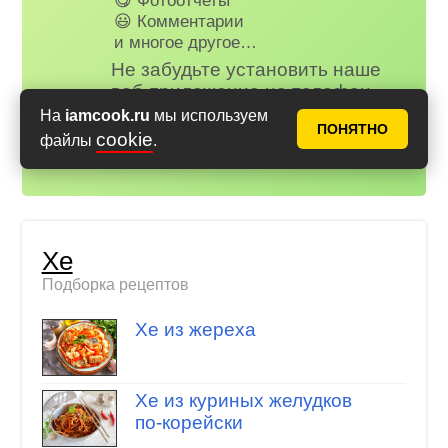
😃 Комментарии
и многое другое…
Не забудьте установить наше
веб-приложение на телефон,
рецепты и сервисы Аймкук будут
На
iamcook.ru
мы используем
ПОНЯТНО
всегда под рукой!
cookie
файлы
.
Айфон (iOS)
,
Андроид
Хе
Подборка рецептов
Хе из жереха
Хе из куриных желудков
по-корейски