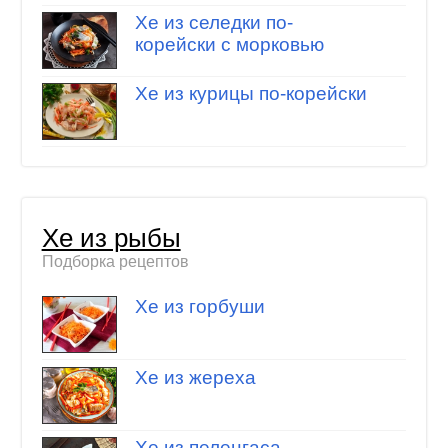
Хе из селедки по-
корейски с морковью
Хе из курицы по-корейски
Хе из рыбы
Подборка рецептов
Хе из горбуши
Хе из жереха
Хе из пеленгаса