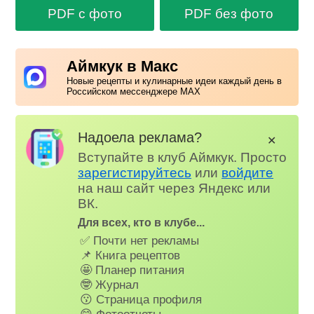
PDF с фото
PDF без фото
Аймкук в Макс
Новые рецепты и кулинарные идеи каждый день в
Российском мессенджере MAX
Надоела реклама?
✕
Вступайте в клуб Аймкук. Просто
зарегистируйтесь
или
войдите
на наш сайт через Яндекс или
ВК.
Для всех, кто в клубе...
✅ Почти нет рекламы
📌 Книга рецептов
🤩 Планер питания
🤓 Журнал
😗 Страница профиля
😋 Фотоотчеты