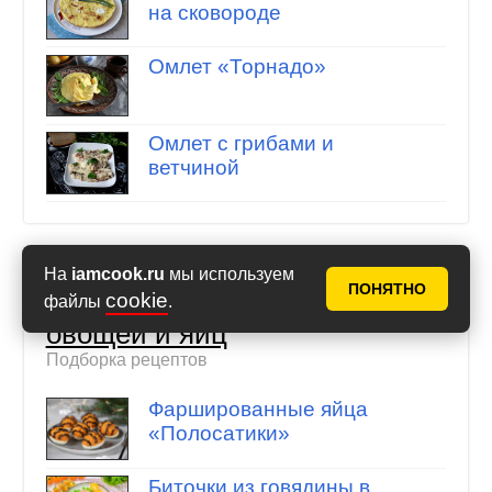
на сковороде
Омлет «Торнадо»
Омлет с грибами и
ветчиной
На
iamcook.ru
мы используем
ПОНЯТНО
20 летних завтраков из
cookie
файлы
.
овощей и яиц
Подборка рецептов
Фаршированные яйца
«Полосатики»
Биточки из говядины в