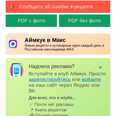
Сообщить об ошибке в рецепте
PDF с фото
PDF без фото
Аймкук в Макс
Новые рецепты и кулинарные идеи каждый день в
Российском мессенджере MAX
Надоела реклама?
✕
Вступайте в клуб Аймкук. Просто
зарегистируйтесь
или
войдите
на наш сайт через Яндекс или
ВК.
Для всех, кто в клубе...
✅ Почти нет рекламы
📌 Книга рецептов
🤩 Планер питания