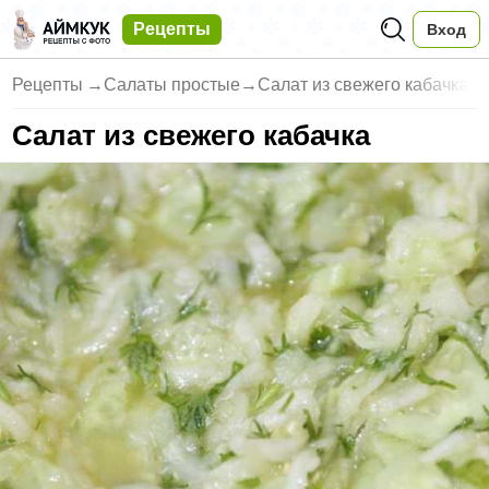
Рецепты
Вход
Рецепты
→
Салаты простые
→
Салат из свежего кабачка
Салат из свежего кабачка