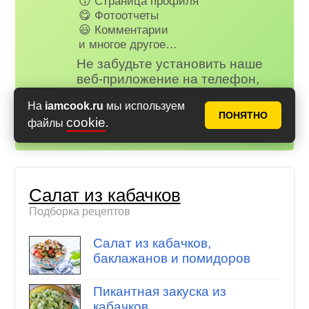
😗 Страница профиля
😋 Фотоотчеты
😃 Комментарии
и многое другое…
Не забудьте установить наше
веб-приложение на телефон,
рецепты и сервисы Аймкук будут
На
iamcook.ru
мы используем
всегда под рукой!
ПОНЯТНО
cookie
файлы
Айфон (iOS)
.
,
Андроид
Салат из кабачков
Подборка рецептов
Салат из кабачков,
баклажанов и помидоров
Пикантная закуска из
кабачков