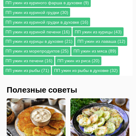
ПП ужин из куриного фарша в духовке (9)
ПП ужин из куриной грудки (30)
ПП ужин из куриной грудки в духовке (16)
ПП ужин из куриной печени (16)
ПП ужин из курицы (43)
ПП ужин из курицы в духовке (21)
ПП ужин из лаваша (12)
ПП ужин из морепродуктов (25)
ПП ужин из мяса (89)
ПП ужин из печени (16)
ПП ужин из риса (20)
ПП ужин из рыбы (71)
ПП ужин из рыбы в духовке (32)
Полезные советы