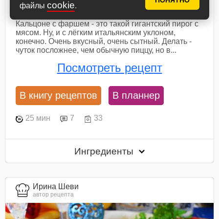
ПОНЯТНО
Кальцоне с фаршем
cookie
файлы
.
Кальцоне с фаршем - это такой гигантский пирог с
мясом. Ну, и с лёгким итальянским уклоном,
конечно. Очень вкусный, очень сытный. Делать -
чуток посложнее, чем обычную пиццу, но в...
Посмотреть рецепт
В книгу рецептов
В планнер
25 мин
7
33
Ингредиенты
Ирина Шеви
автор рецепта