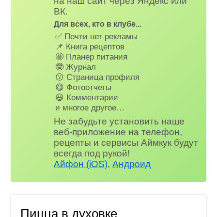
на наш сайт через Яндекс или
ВК.
Для всех, кто в клубе...
✅ Почти нет рекламы
📌 Книга рецептов
🤩 Планер питания
🤓 Журнал
😗 Страница профиля
😋 Фотоотчеты
😃 Комментарии
и многое другое…
Не забудьте установить наше
веб-приложение на телефон,
рецепты и сервисы Аймкук будут
всегда под рукой!
Айфон (iOS)
,
Андроид
Пицца в духовке