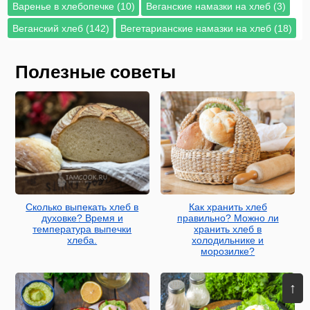
Варенье в хлебопечке (10)
Веганские намазки на хлеб (3)
Веганский хлеб (142)
Вегетарианские намазки на хлеб (18)
Полезные советы
Сколько выпекать хлеб в
Как хранить хлеб
духовке? Время и
правильно? Можно ли
температура выпечки
хранить хлеб в
хлеба.
холодильнике и
морозилке?
↑