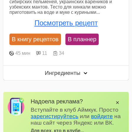
сибирских пельменей, украинских вареников и
узбекских мантов. Тесто для хинкали можно
приготовить на воде и муке с куриными...
Посмотреть рецепт
В книгу рецептов
В планнер
45 мин
11
34
Ингредиенты
Надоела реклама?
✕
Вступайте в клуб Аймкук. Просто
зарегистируйтесь
или
войдите
на
наш сайт через Яндекс или ВК.
Для всех, кто в клубе...