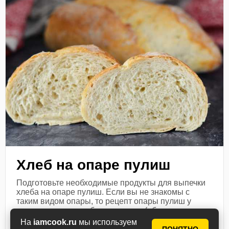
Хлеб на опаре пулиш
Подготовьте необходимые продукты для выпечки
хлеба на опаре пулиш. Если вы не знакомы с
таким видом опары, то рецепт опары пулиш у
меня описан подробно в деталях (обязательно
перейдите...
На
iamcook.ru
мы используем