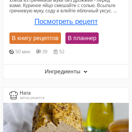
хлеба из гречневой муки без дрожжей - перед
вами. Куриное яйцо смешайте с солью. Всыпьте
гречневую муку, соду и влейте яблочный уксус. ...
Посмотреть рецепт
В книгу рецептов
В планнер
50 мин
39
52
Ингредиенты
Ната
автор рецепта