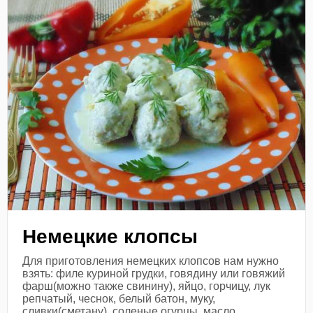
Немецкие клопсы
Для приготовления немецких клопсов нам нужно
взять: филе куриной грудки, говядину или говяжий
фарш(можно также свинину), яйцо, горчицу, лук
репчатый, чеснок, белый батон, муку,
сливки(сметану), соленые огурцы, масло