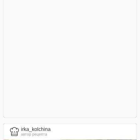
irka_kolchina
автор рецепта