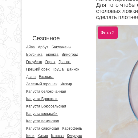
Для того чтобы
столовых ложки
сделать плотне
Фото 2
Сезонное
Айва
Арбуз
Баклажаны
Брусника
Брюква
Виноград
Голубика
Горох
Гранат
Грецкий орех
Груша
Дайкон
Дыня
Ежевика
Зеленый горошек
Инжир
Капуста белокочанная
Капуста Брокколи
Капуста Брюссельская
Капуста кольраби
Капуста пекинская
Капуста савойская
Картофель
Киви
Кизил
Клюква
Кукуруза