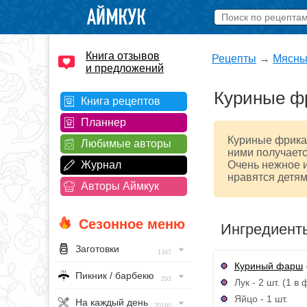
Книга отзывов
Рецепты
→
Мясны
и предложений
Куриные ф
Книга рецептов
Планнер
Куриные фрикад
Любимые авторы
ними получаетс
Журнал
Очень нежное и
нравятся детям
Авторы Аймкук
Сезонное меню
Ингредиент
Заготовки
1347
Куриный фарш
Пикник / барбекю
293
Лук - 2 шт. (1 в
Яйцо - 1 шт.
На каждый день
20160