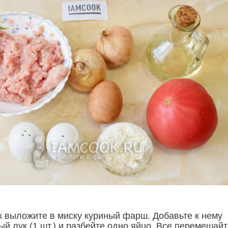
 выложите в миску куриный фарш. Добавьте к нему
й лук (1 шт.) и разбейте одно яйцо. Все перемешайт