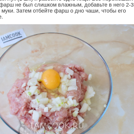
 фарш не был слишком влажным, добавьте в него 2-3
 муки. Затем отбейте фарш о дно чаши, чтобы его
е.