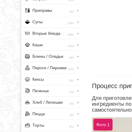
1456
Приправы
320
Супы
1083
Вторые блюда
4682
Каши
1543
Блины / Оладьи
965
Пироги / Пирожки
2134
Кексы
563
Процесс при
Печенье
728
Для приготовле
Хлеб / Лепешки
ингредиенты по
433
самостоятельно
Пицца
260
Фото 1
Торты
801