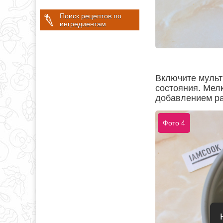
Поиск рецептов по
ингредиентам
Включите мульт
состояния. Мел
добавлением ра
Фото 4