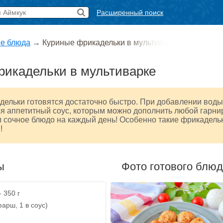
Расширенный поиск
е блюда
→
Куриные фрикадельки в мультива
рикадельки в мультиварке
ельки готовятся достаточно быстро. При добавлении воды
я аппетитный соус, которым можно дополнить любой гарни
 сочное блюдо на каждый день! Особенно такие фрикадель
!
ы
Фото готового блю
- 350 г
 фарш, 1 в соус)