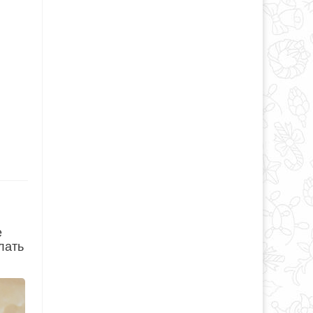
е
лать