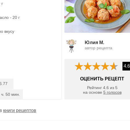
 г
сло - 20 г
по вкусу
Юлия М.
автор рецепта
4.6
ОЦЕНИТЬ РЕЦЕПТ
6.77
Рейтинг
4.6
из
5
на основе
5
голосов
 ч. 50 мин.
 в
книги рецептов