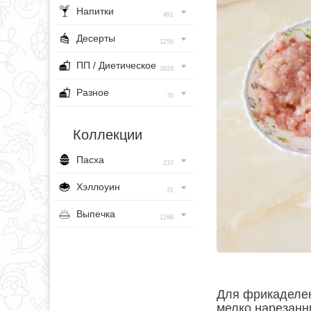
Напитки
491
Десерты
1256
ПП / Диетическое
3929
Разное
76
Коллекции
Пасха
237
Хэллоуин
31
Выпечка
1296
Для фрикаделек
мелко нарезанны