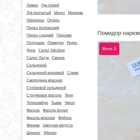
Лимон
Лук порей
Лук репчатый
Манго
Морковь
Облепиха
Огурец
Перец болгарский
Помидор нарежь
Перец сладкий
Персики
Петрушка
Помидор
Редис
Фото 3
Репа
Салат Айсберг
Салат Латук
Свекла
Сельдерей
Сельдерей корневой
Слива
Смородина красная
Стеблевой сельдерей
Стручковая фасоль
Терн
Топинамбур
Тыква
Укроп
Фасоль
Фасоль белая
Фасоль красная
Фейхоа
Финики
Цветная капуста
Шпинат
Яблоко