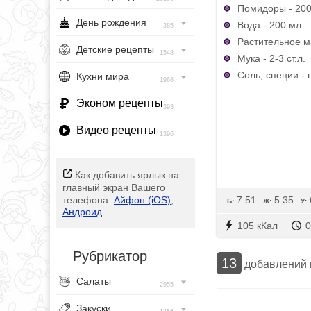
Помидоры - 200
День рождения
Вода - 200 мл
385
Растительное ма
Детские рецепты
1548
Мука - 2-3 ст.л.
Соль, специи - 
Кухни мира
1968
Эконом рецепты
393
Видео рецепты
1396
Как добавить ярлык на
главный экран Вашего
7.51
5.35
телефона:
Айфон (iOS)
,
Б:
Ж:
У:
Андроид
105 кКал
0
Рубрикатор
13
добавлений
Салаты
2955
Закуски