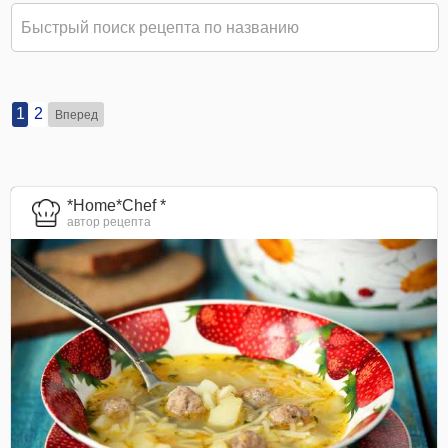
1
2
Вперед
*Home*Chef *
автор рецепта