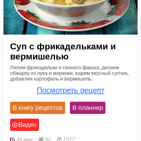
Суп с фрикадельками и
вермишелью
Лепим фрикадельки и свиного фарша, делаем
обжарку из лука и моркови, варим вкусный супчик,
добавляя картофель и вермишель.
Посмотреть рецепт
В книгу рецептов
В планнер
Видео
45 мин
32
1377