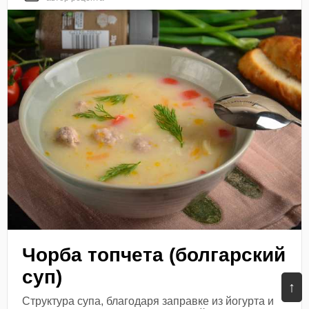
Чорба топчета (болгарский
суп)
↑
Структура супа, благодаря заправке из йогурта и