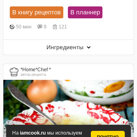
В книгу рецептов
В планнер
50 мин
9
121
Ингредиенты
*Home*Chef *
автор рецепта
На
iamcook.ru
мы используем