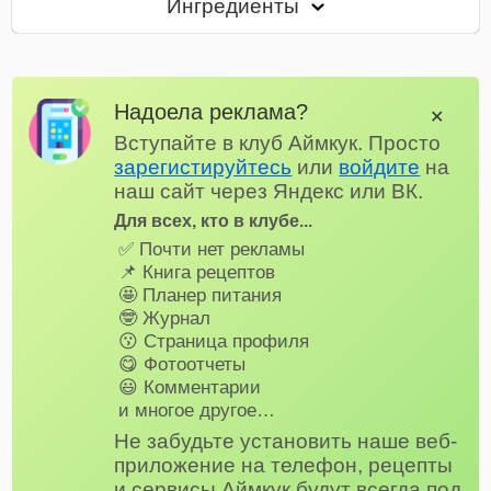
Ингредиенты
Надоела реклама?
✕
Вступайте в клуб Аймкук. Просто
зарегистируйтесь
или
войдите
на
наш сайт через Яндекс или ВК.
Для всех, кто в клубе...
✅ Почти нет рекламы
📌 Книга рецептов
🤩 Планер питания
🤓 Журнал
😗 Страница профиля
😋 Фотоотчеты
😃 Комментарии
и многое другое…
Не забудьте установить наше веб-
приложение на телефон, рецепты
и сервисы Аймкук будут всегда под