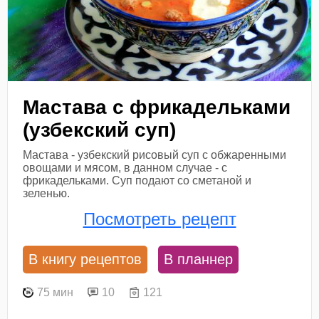
Мастава с фрикадельками
(узбекский суп)
Мастава - узбекский рисовый суп с обжаренными
овощами и мясом, в данном случае - с
фрикадельками. Суп подают со сметаной и
зеленью.
Посмотреть рецепт
В книгу рецептов
В планнер
75 мин
10
121