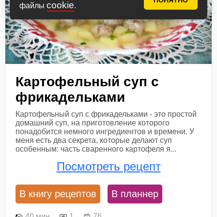
ПОНЯТНО
cookie
файлы
.
Картофельный суп с
фрикадельками
Картофельный суп с фрикадельками - это простой
домашний суп, на приготовление которого
понадобится немного ингредиентов и времени. У
меня есть два секрета, которые делают суп
особенным: часть сваренного картофеля я...
Посмотреть рецепт
В книгу рецептов
В планнер
40 мин
1
76