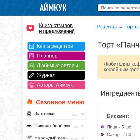
Книга отзывов
Рецепты
→
Торты
и предложений
Торт «Пан
Книга рецептов
Планнер
Любителям кофе
Любимые авторы
кофейным флер
Журнал
Авторы Аймкук
Ингредиент
Сезонное меню
Заготовки
Бисквит:
1347
Пикник / барбекю
Яйца - 5 шт.
293
Сахар - 180 г
На каждый день
20160