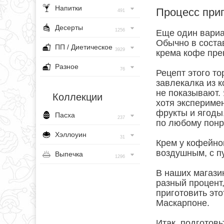
Напитки
Процесс при
491
Десерты
1256
Еще один вариа
Обычно в состав
ПП / Диетическое
3929
крема кофе пре
Разное
76
Рецепт этого то
завлекалка из к
не показывают. 
Коллекции
хотя экспериме
фрукты и ягоды,
Пасха
237
по любому понр
Хэллоуин
31
Крем у кофейно
воздушным, с п
Выпечка
1296
В наших магази
разный процент
приготовить это
Маскарпоне.
Итак, подготов