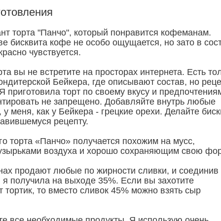
готовления
нт торта "Панчо", который понравится кофеманам.
е бисквита кофе не особо ощущается, но зато в сос
красно чувствуется.
рта вы не встретите на просторах интернета. Есть то
ондитерской Бейкера, где описывают состав, но рец
Я приготовила торт по своему вкусу и предпочтения
нтировать не запрещено. Добавляйте внутрь любые
 у меня, как у Бейкера - грецкие орехи. Делайте биск
авившемуся рецепту.
го торта «Панчо» получается похожим на мусс,
узырьками воздуха и хорошо сохраняющим свою фор
нах продают любые по жирности сливки, и соединив
, я получила на выходе 35%. Если вы захотите
т тортик, то вместо сливок 45% можно взять сыр
ьте все необходимые продукты. Я использую очень