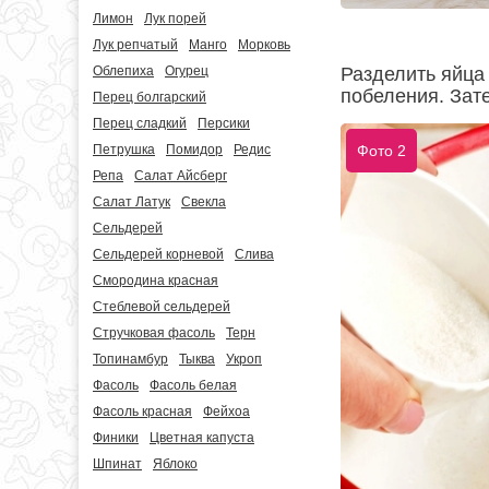
Лимон
Лук порей
Лук репчатый
Манго
Морковь
Облепиха
Огурец
Разделить яйца 
побеления. Зате
Перец болгарский
Перец сладкий
Персики
Петрушка
Помидор
Редис
Фото 2
Репа
Салат Айсберг
Салат Латук
Свекла
Сельдерей
Сельдерей корневой
Слива
Смородина красная
Стеблевой сельдерей
Стручковая фасоль
Терн
Топинамбур
Тыква
Укроп
Фасоль
Фасоль белая
Фасоль красная
Фейхоа
Финики
Цветная капуста
Шпинат
Яблоко