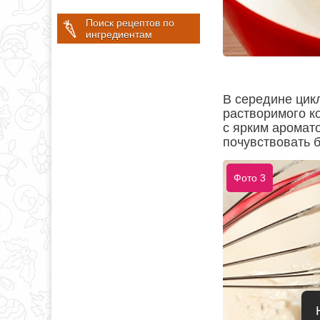
Поиск рецептов по
ингредиентам
В середине цик
растворимого к
с ярким аромат
почувствовать 
Фото 3