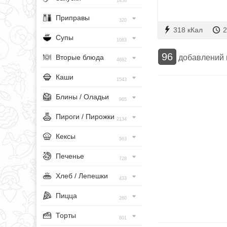
1456
Приправы
320
318 кКал
2
Супы
1083
96
добавлений
Вторые блюда
4682
Каши
1543
Блины / Оладьи
965
Пироги / Пирожки
2134
Кексы
563
Печенье
728
Хлеб / Лепешки
433
Пицца
260
Торты
801