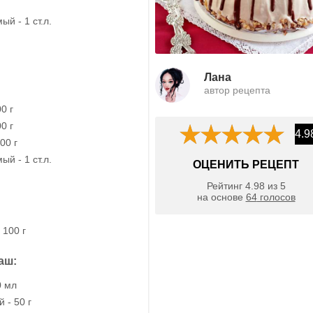
й - 1 ст.л.
Лана
автор рецепта
0 г
0 г
4.9
00 г
й - 1 ст.л.
ОЦЕНИТЬ РЕЦЕПТ
Рейтинг
4.98
из
5
на основе
64
голосов
 100 г
аш:
0 мл
 - 50 г