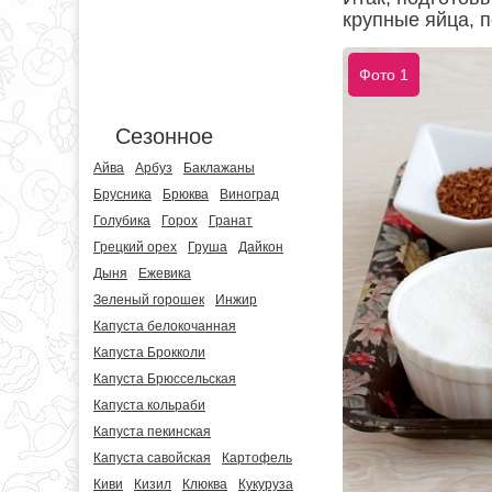
крупные яйца, п
Фото 1
Сезонное
Айва
Арбуз
Баклажаны
Брусника
Брюква
Виноград
Голубика
Горох
Гранат
Грецкий орех
Груша
Дайкон
Дыня
Ежевика
Зеленый горошек
Инжир
Капуста белокочанная
Капуста Брокколи
Капуста Брюссельская
Капуста кольраби
Капуста пекинская
Капуста савойская
Картофель
Киви
Кизил
Клюква
Кукуруза