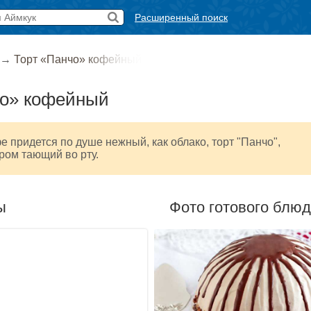
Расширенный поиск
→
Торт «Панчо» кофейный
чо» кофейный
 придется по душе нежный, как облако, торт "Панчо",
ом тающий во рту.
ы
Фото готового блю