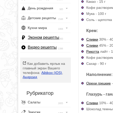
Какао - 15 г
Кофе растворимы
День рождения
385
Мука - 100 г
Детские рецепты
Соль - щепотка
1548
Кухни мира
1968
Крем:
Эконом рецепты
Сливки
30% - 40
393
Сливки
45% - 20
Видео рецепты
1396
Рикотта
лайт - 1
Кофе растворимы
Сахар - 90 г
Как добавить ярлык на
главный экран Вашего
телефона:
Айфон (iOS)
,
Наполнение:
Андроид
Орехи грецкие
-
Рубрикатор
Глазурь - ган
Салаты
Сливки
10% - 4
2955
Шоколад темный
Закуски