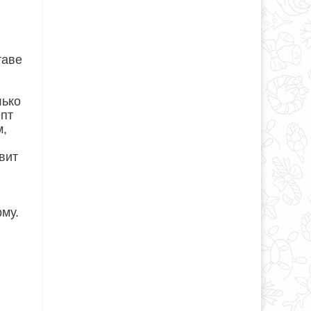
таве
лько
епт
м,
вит
му.