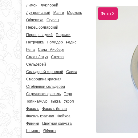
Лимон
Лук порей
Лук репчатый
Манго
Морковь
Фото 3
Облепиха
Огурец
Перец болгарский
Перец сладкий
Персики
Петрушка
Помидор
Редис
Репа
Салат Айсберг
Салат Латук
Свекла
Сельдерей
Сельдерей корневой
Слива
Смородина красная
Стеблевой сельдерей
Стручковая фасоль
Терн
Топинамбур
Тыква
Укроп
Фасоль
Фасоль белая
Фасоль красная
Фейхоа
Финики
Цветная капуста
Шпинат
Яблоко