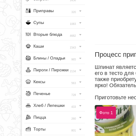
1456
Приправы
320
Супы
1083
Вторые блюда
4682
Каши
1543
Процесс при
Блины / Оладьи
965
Шпинат являетс
Пироги / Пирожки
2134
его в тесто для
также приобрет
Кексы
563
ярко! Обязател
Печенье
728
Приготовьте не
Хлеб / Лепешки
433
Фото 1
Пицца
260
Торты
801