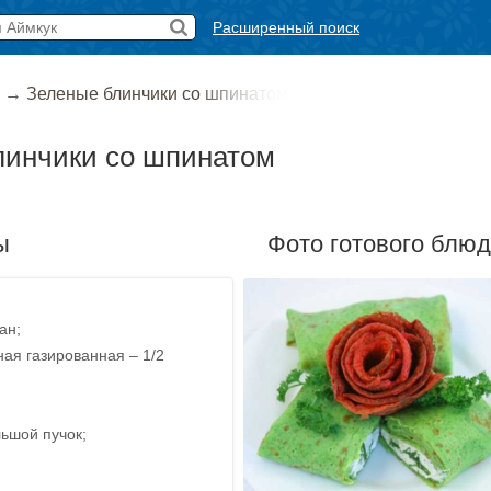
Расширенный поиск
→
Зеленые блинчики со шпинатом
линчики со шпинатом
ы
Фото готового блю
ан;
ая газированная – 1/2
ьшой пучок;