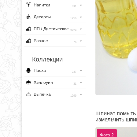
Напитки
491
Десерты
1256
ПП / Диетическое
3929
Разное
76
Коллекции
Пасха
237
Хэллоуин
31
Выпечка
1296
Шпинат помыть.
измельчить шпи
Фото 2