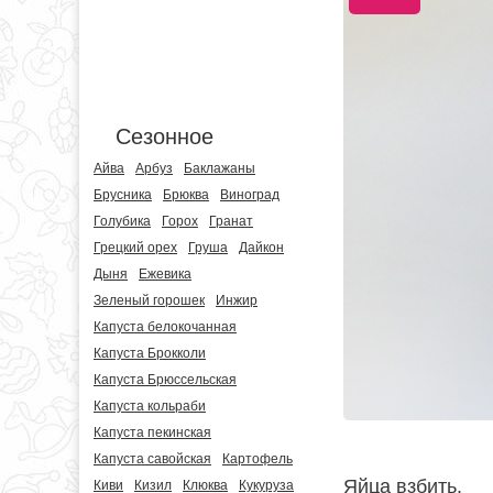
Сезонное
Айва
Арбуз
Баклажаны
Брусника
Брюква
Виноград
Голубика
Горох
Гранат
Грецкий орех
Груша
Дайкон
Дыня
Ежевика
Зеленый горошек
Инжир
Капуста белокочанная
Капуста Брокколи
Капуста Брюссельская
Капуста кольраби
Капуста пекинская
Капуста савойская
Картофель
Яйца взбить.
Киви
Кизил
Клюква
Кукуруза