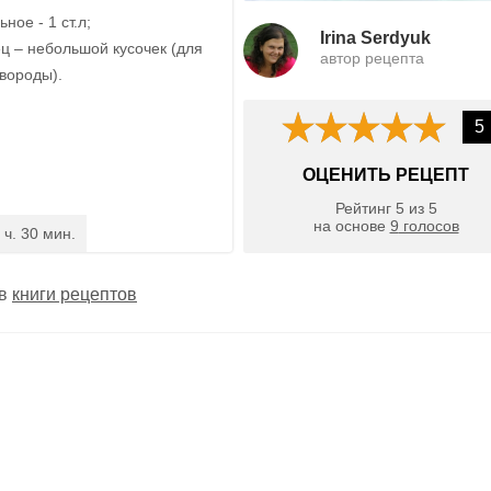
ное - 1 ст.л;
Irina Serdyuk
ц – небольшой кусочек (для
автор рецепта
вороды).
5
ОЦЕНИТЬ РЕЦЕПТ
Рейтинг
5
из
5
на основе
9
голосов
 ч. 30 мин.
 в
книги рецептов