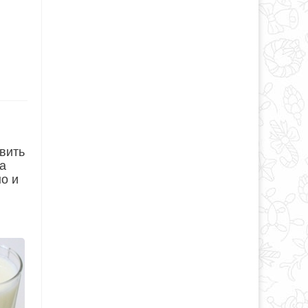
вить
 а
о и