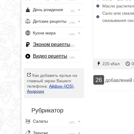
Масло раститель
День рождения
385
Сало или смале
смазывания ско
Детские рецепты
1548
Кухни мира
1968
Эконом рецепты
393
Видео рецепты
1396
220 кКал
0
Как добавить ярлык на
26
добавлений
главный экран Вашего
телефона:
Айфон (iOS)
,
Андроид
Рубрикатор
Салаты
2955
Закуски