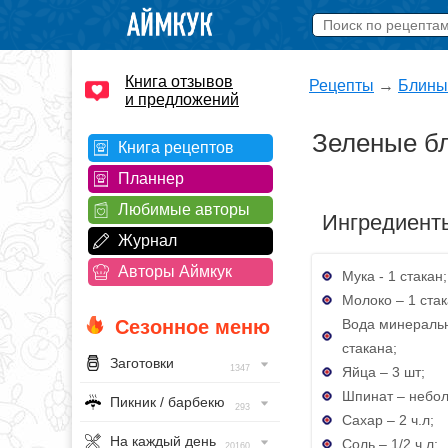
Книга отзывов
Рецепты
→
Блины
и предложений
Зеленые б
Книга рецептов
Планнер
Любимые авторы
Ингредиент
Журнал
Авторы Аймкук
Мука - 1 стакан;
Молоко – 1 стак
Вода минеральн
Сезонное меню
стакана;
Заготовки
1347
Яйца – 3 шт;
Шпинат – небол
Пикник / барбекю
293
Сахар – 2 ч.л;
На каждый день
Соль – 1/2 ч.л;
20160