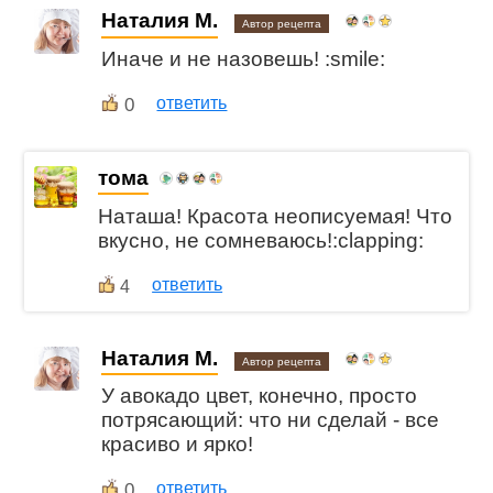
Наталия М.
Автор рецепта
Иначе и не назовешь! :smile:
0
ответить
тома
Наташа! Красота неописуемая! Что
вкусно, не сомневаюсь!:clapping:
ответить
4
Наталия М.
Автор рецепта
У авокадо цвет, конечно, просто
потрясающий: что ни сделай - все
красиво и ярко!
0
ответить