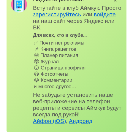
✕
Вступайте в клуб Аймкук. Просто
зарегистируйтесь
или
войдите
на наш сайт через Яндекс или
ВК.
Для всех, кто в клубе...
✅ Почти нет рекламы
📌 Книга рецептов
🤩 Планер питания
🤓 Журнал
😗 Страница профиля
😋 Фотоотчеты
😃 Комментарии
и многое другое…
Не забудьте установить наше
веб-приложение на телефон,
рецепты и сервисы Аймкук будут
всегда под рукой!
Айфон (iOS)
,
Андроид