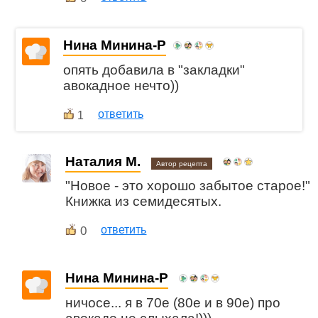
Нина Минина-Р
опять добавила в "закладки"
авокадное нечто))
ответить
1
Наталия М.
Автор рецепта
"Новое - это хорошо забытое старое!"
Книжка из семидесятых.
0
ответить
Нина Минина-Р
ничосе... я в 70е (80е и в 90е) про