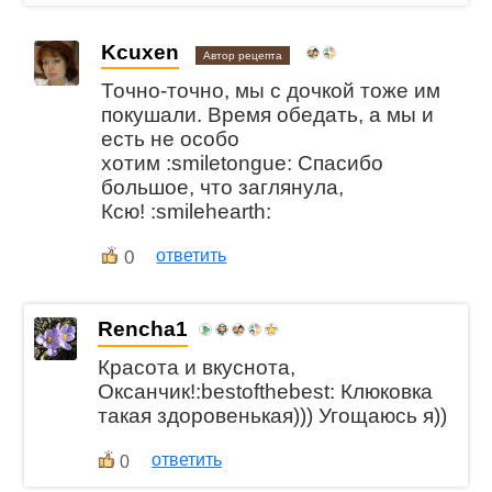
Kcuxen
Автор рецепта
Точно-точно, мы с дочкой тоже им
покушали. Время обедать, а мы и
есть не особо
хотим :smiletongue: Спасибо
большое, что заглянула,
Ксю! :smilehearth:
0
ответить
Rencha1
Красота и вкуснота,
Оксанчик!:bestofthebest: Клюковка
такая здоровенькая))) Угощаюсь я))
ответить
0