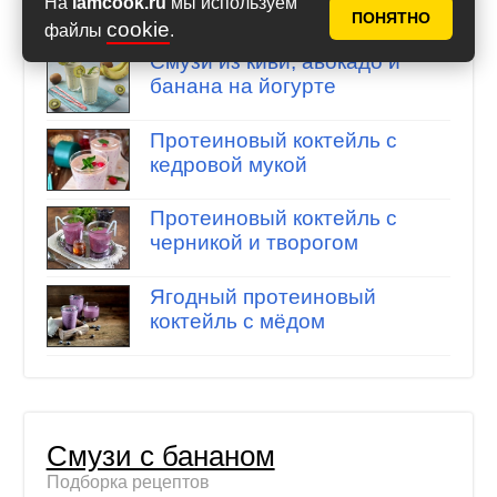
На
iamcook.ru
мы используем
Подборка рецептов
ПОНЯТНО
cookie
файлы
.
Смузи из киви, авокадо и
банана на йогурте
Протеиновый коктейль с
кедровой мукой
Протеиновый коктейль с
черникой и творогом
Ягодный протеиновый
коктейль с мёдом
Смузи с бананом
Подборка рецептов