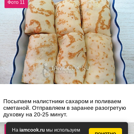
Фото 11
Посыпаем налистники сахаром и поливаем
сметаной. Отправляем в заранее разогретую
духовку на 20-25 минут.
Фото 12
На
iamcook.ru
мы используем