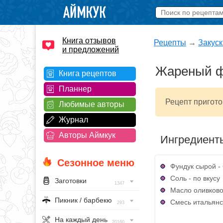
Книга отзывов
Рецепты
→
Закуск
и предложений
Жареный ф
Книга рецептов
Планнер
Рецепт пригото
Любимые авторы
Журнал
Авторы Аймкук
Ингредиент
Сезонное меню
Фундук сырой - 
Соль - по вкусу
Заготовки
1347
Масло оливковое
Пикник / барбекю
Смесь итальянски
293
На каждый день
20160