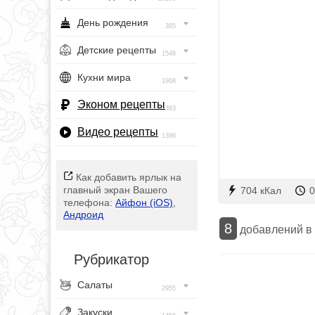
День рождения
385
Детские рецепты
1548
Кухни мира
1968
Эконом рецепты
393
Видео рецепты
1396
Как добавить ярлык на
главный экран Вашего
704 кКал
0
телефона:
Айфон (iOS)
,
Андроид
8
добавлений в
Рубрикатор
Салаты
2955
Закуски