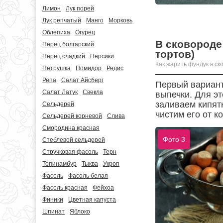
Лимон
Лук порей
Лук репчатый
Манго
Морковь
Облепиха
Огурец
В сковороде
Перец болгарский
тортов)
Перец сладкий
Персики
Как жарить фундук в ск
Петрушка
Помидор
Редис
Репа
Салат Айсберг
Первый вариант
Салат Латук
Свекла
выпечки. Для э
заливаем кипят
Сельдерей
чистим его от к
Сельдерей корневой
Слива
Смородина красная
Фото 3
Стеблевой сельдерей
Стручковая фасоль
Терн
Топинамбур
Тыква
Укроп
Фасоль
Фасоль белая
Фасоль красная
Фейхоа
Финики
Цветная капуста
Шпинат
Яблоко