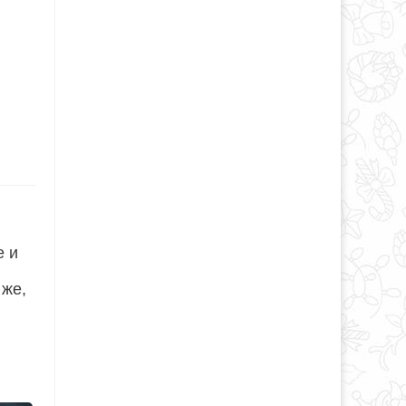
е и
 же,