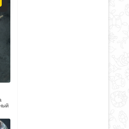
а
ьный