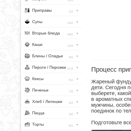
1456
Приправы
320
Супы
1083
Вторые блюда
4682
Каши
1543
Блины / Оладьи
965
Пироги / Пирожки
Процесс при
2134
Кексы
563
Жареный фундук
дети. Сегодня п
Печенье
728
выберете, какой
в ароматных сп
Хлеб / Лепешки
433
мужчины, особе
поединок по тел
Пицца
260
Подготовьте вс
Торты
801