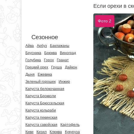
Если орехи в ск
Фото 2
Сезонное
Айва
Арбуз
Баклажаны
Брусника
Брюква
Виноград
Голубика
Горох
Гранат
Грецкий орех
Груша
Дайкон
Дыня
Ежевика
Зеленый горошек
Инжир
Капуста белокочанная
Капуста Брокколи
Капуста Брюссельская
Капуста кольраби
Капуста пекинская
Капуста савойская
Картофель
Киви
Кизил
Клюква
Кукуруза