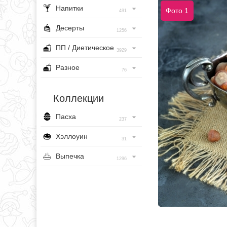
Напитки
Фото 1
491
Десерты
1256
ПП / Диетическое
3929
Разное
76
Коллекции
Пасха
237
Хэллоуин
31
Выпечка
1296