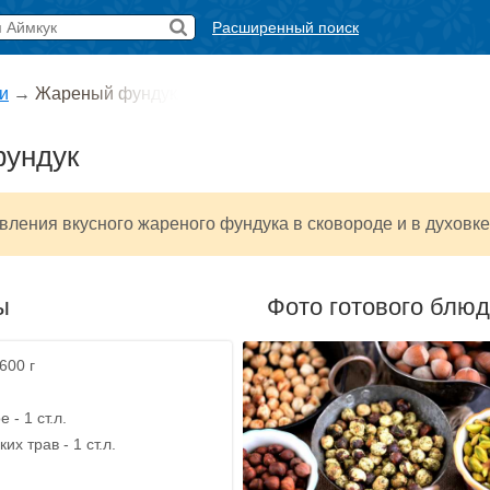
Расширенный поиск
и
→
Жареный фундук
ундук
вления вкусного жареного фундука в сковороде и в духовке
ы
Фото готового блю
600 г
 - 1 ст.л.
х трав - 1 ст.л.