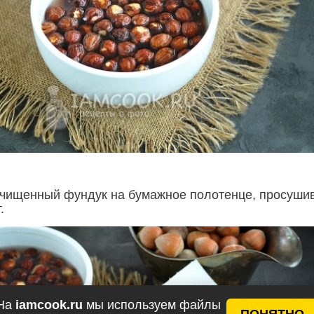
чищенный фундук на бумажное полотенце, просуши
.
На
iamcook.ru
мы используем файлы
ПОНЯТНО