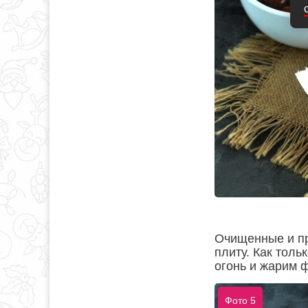
Очищенные и пр
плиту. Как тол
огонь и жарим ф
Фото 5