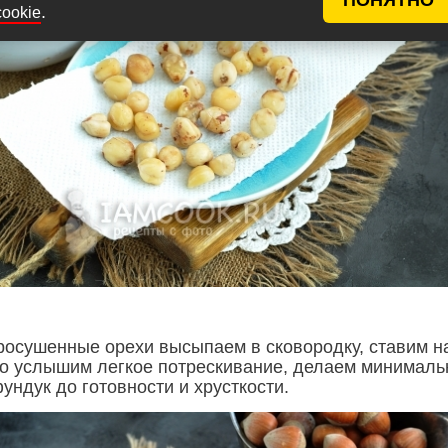
.
cookie
осушенные орехи высыпаем в сковородку, ставим н
ько услышим легкое потрескивание, делаем минимал
ундук до готовности и хрусткости.