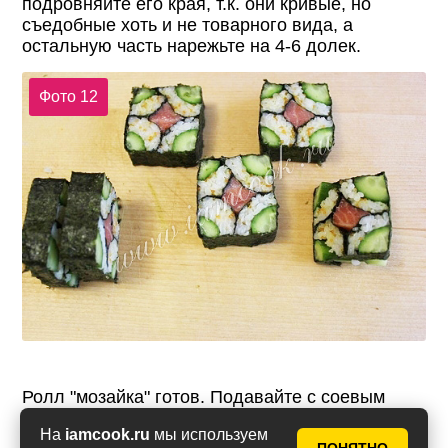
подровняйте его края, т.к. они кривые, но
съедобные хоть и не товарного вида, а
остальную часть нарежьте на 4-6 долек.
Фото 12
Ролл "мозайка" готов. Подавайте с соевым
соусом и маринованным имбирём.
На
iamcook.ru
мы используем