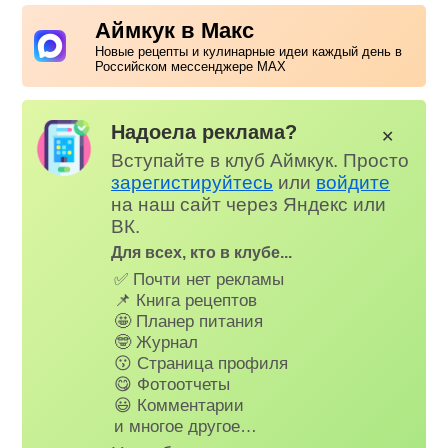
Аймкук в Макс
Новые рецепты и кулинарные идеи каждый день в
Российском мессенджере MAX
Надоела реклама?
✕
Вступайте в клуб Аймкук. Просто
зарегистируйтесь
или
войдите
на наш сайт через Яндекс или
ВК.
Для всех, кто в клубе...
✅ Почти нет рекламы
📌 Книга рецептов
🤩 Планер питания
🤓 Журнал
😗 Страница профиля
😋 Фотоотчеты
😃 Комментарии
и многое другое…