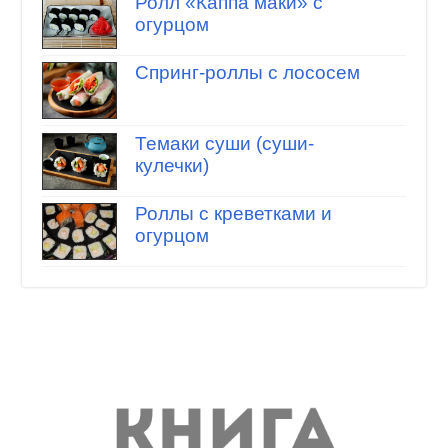
Ролл «Каппа маки» с
огурцом
Спринг-роллы с лососем
Темаки суши (суши-
кулечки)
Роллы с креветками и
огурцом