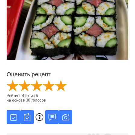
Оценить рецепт
Рейтинг
4.97
из
5
на основе
30
голосов