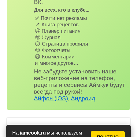
ВК.
Для всех, кто в клубе...
✅ Почти нет рекламы
📌 Книга рецептов
🤩 Планер питания
🤓 Журнал
😗 Страница профиля
😋 Фотоотчеты
😃 Комментарии
и многое другое…
Не забудьте установить наше
веб-приложение на телефон,
рецепты и сервисы Аймкук будут
всегда под рукой!
Айфон (iOS)
,
Андроид
Пирог без яиц
На
iamcook.ru
мы используем